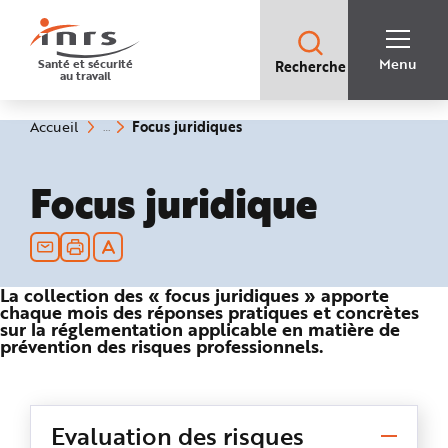
Accès
rapides
:
R
Recherche
e
Menu
Santé et sécurité
Recherche
rapide
c
au travail
:
h
e
r
c
(rubrique
Vous
Focus juridiques
Accueil
h
êtes
sélectionnée)
e
ici
r
:
a
Focus juridique
p
i
d
e
A
i
d
e
P
La collection des « focus juridiques » apporte
l
chaque mois des réponses pratiques et concrètes
a
sur la réglementation applicable en matière de
n
prévention des risques professionnels.
N
a
v
i
g
a
t
Evaluation des risques
i
o