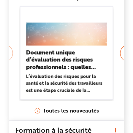
n
p
r
i
n
c
i
p
a
l
e
A
l
Document unique
Da
l
e
d’évaluation des risques
sa
r
professionnels : quelles
le
a
u
obligations ?
c
L’évaluation des risques pour la
Si
o
n
santé et la sécurité des travailleurs
ra
t
e
est une étape cruciale de la
si
n
u
démarche de prévention. Les
gr
P
résultats de cette évaluation sont à
le
i
e
Toutes les nouveautés
retranscrire dans le document
le
d
d
unique d’évaluation des risques
le
e
p
professionnels (DUERP). Pour
em
a
Formation à la sécurité
g
quelle utilité ? Quelles informations
me