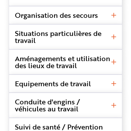
e
contient-il ? Sur qui l’employeur
peut-il s’appuyer pour l’élaborer ?
Organisation des secours
Quelles sont les modalités de
conservation et de mise à jour, mais
Situations particulières de
aussi d’accès au document unique ?
travail
Le point dans ce focus juridique.
Aménagements et utilisation
des lieux de travail
Equipements de travail
Conduite d'engins /
véhicules au travail
Suivi de santé / Prévention