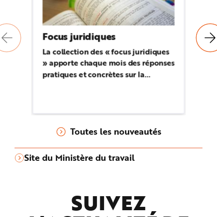
Focus juridiques
Té
La collection des « focus juridiques
Ce
» apporte chaque mois des réponses
ju
pratiques et concrètes sur la
tél
réglementation applicable en
oc
matière de prévention des risques
professionnels.
Toutes les nouveautés
Site du Ministère du travail
SUIVEZ