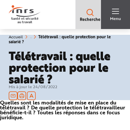
Accès
rapides
:
R
Recherche
e
Menu
Santé et sécurité
Recherche
rapide
c
au travail
:
h
e
r
c
Vous
Télétravail : quelle protection pour le
Accueil
h
êtes
(rubrique
salarié ?
e
ici
sélectionnée)
r
:
Télétravail : quelle
a
p
i
protection pour le
d
e
A
salarié ?
i
d
e
P
Mis à jour le 24/08/2022
l
a
n
N
Quelles sont les modalités de mise en place du
a
télétravail ? De quelle protection le télétravailleur
v
i
bénéficie-t-il ? Toutes les réponses dans ce focus
g
juridique.
a
t
i
o