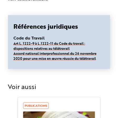
Références juridiques
Code du Travail
Art L. 1222-9 à L.1222-11 du Code du travail :
dispositions relatives au télétravail
Accord national interprofessionnel du 26 novembre
2020 pour une mise en œuvre réussie du télétravail
Voir aussi
PUBLICATIONS
B