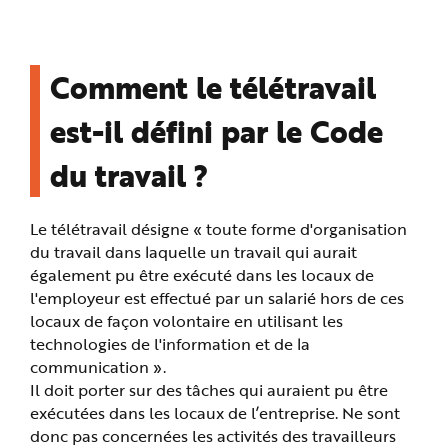
n
p
r
i
n
Comment le télétravail
c
i
p
a
est-il défini par le Code
l
e
A
du travail ?
l
l
e
r
a
Le télétravail désigne « toute forme d'organisation
u
c
du travail dans laquelle un travail qui aurait
o
n
également pu être exécuté dans les locaux de
t
l'employeur est effectué par un salarié hors de ces
e
n
locaux de façon volontaire en utilisant les
u
P
technologies de l'information et de la
i
e
communication ».
d
Il doit porter sur des tâches qui auraient pu être
d
e
exécutées dans les locaux de l’entreprise. Ne sont
p
a
donc pas concernées les activités des travailleurs
g