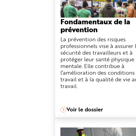
n
p
r
i
Fondamentaux de la
n
c
prévention
i
p
a
La prévention des risques
l
e
professionnels vise à assurer 
A
l
sécurité des travailleurs et à
l
protéger leur santé physique 
e
r
mentale. Elle contribue à
a
u
l’amélioration des conditions
c
travail et à la qualité de vie a
o
n
travail.
t
e
n
u
P
i
Voir le dossier
e
d
d
e
p
a
g