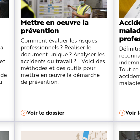
Mettre en oeuvre la
Accide
prévention
malad
profe
Comment évaluer les risques
la
professionnels ? Réaliser le
Définit
document unique ? Analyser les
reconna
et
accidents du travail ?... Voici des
indemni
méthodes et des outils pour
Tout ce 
 de
mettre en œuvre la démarche
accident
u
de prévention.
maladie
Voir le dossier
Voir 