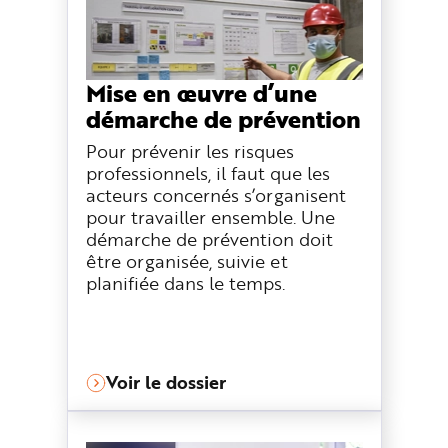
n
p
r
i
n
c
Mise en œuvre d’une
i
p
démarche de prévention
a
l
e
Pour prévenir les risques
A
l
professionnels, il faut que les
l
acteurs concernés s’organisent
e
r
pour travailler ensemble. Une
a
u
démarche de prévention doit
c
être organisée, suivie et
o
n
planifiée dans le temps.
t
e
n
u
P
i
e
d
Voir le dossier
d
e
p
a
g