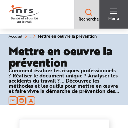
Accès
rapides
:
R
Recherche
e
Menu
Santé et sécurité
Recherche
rapide
c
au travail
:
h
e
r
c
(rubrique
Vous
Mettre en oeuvre la prévention
Accueil
h
êtes
sélectionnée)
e
ici
Mettre en oeuvre la
r
:
a
p
prévention
i
d
e
A
Comment évaluer les risques professionnels
i
? Réaliser le document unique ? Analyser les
d
e
accidents du travail ?... Découvrez les
P
méthodes et les outils pour mettre en œuvre
l
et faire vivre la démarche de prévention des
a
n
risques professionnels.
N
a
v
i
g
a
t
i
o