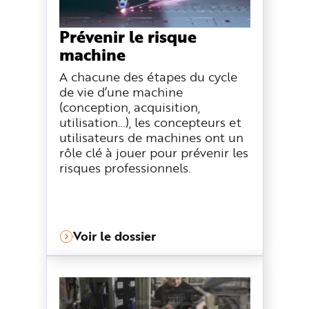
n
p
r
Prévenir le risque
i
n
machine
c
i
p
A chacune des étapes du cycle
a
l
de vie d’une machine
e
(conception, acquisition,
A
l
utilisation…), les concepteurs et
l
e
utilisateurs de machines ont un
r
rôle clé à jouer pour prévenir les
a
u
risques professionnels.
c
o
n
t
e
n
u
P
Voir le dossier
i
e
d
d
e
p
a
g