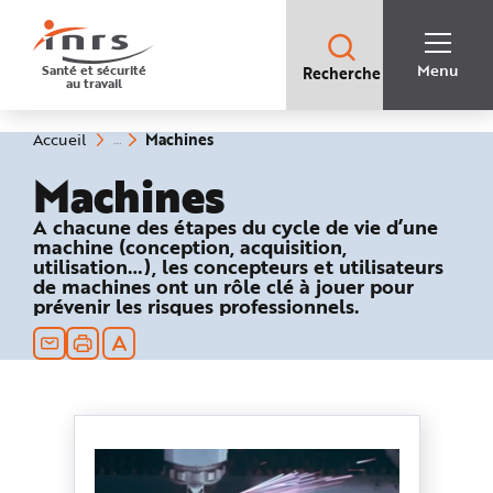
Accès
rapides
:
R
Recherche
e
Menu
Santé et sécurité
Recherche
rapide
c
au travail
:
h
e
r
c
(rubrique
Vous
Machines
Accueil
h
êtes
sélectionnée)
e
ici
Machines
r
:
a
p
i
A chacune des étapes du cycle de vie d’une
d
machine (conception, acquisition,
e
utilisation…), les concepteurs et utilisateurs
A
i
de machines ont un rôle clé à jouer pour
d
prévenir les risques professionnels.
e
P
l
a
n
N
a
v
i
g
a
t
i
o