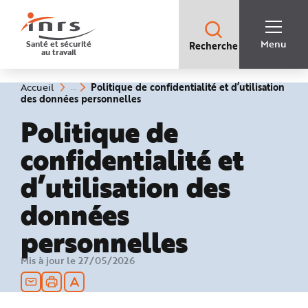
Accès
rapides
:
R
Recherche
e
Menu
Santé et sécurité
Recherche
rapide
c
au travail
:
h
e
r
c
Vous
Politique de confidentialité et d’utilisation
Accueil
h
êtes
(rubrique
des données personnelles
e
ici
sélectionnée)
r
:
Politique de
a
p
i
confidentialité et
d
e
A
d’utilisation des
i
d
e
données
P
l
a
n
personnelles
N
a
v
Mis à jour le 27/05/2026
i
g
a
t
i
o