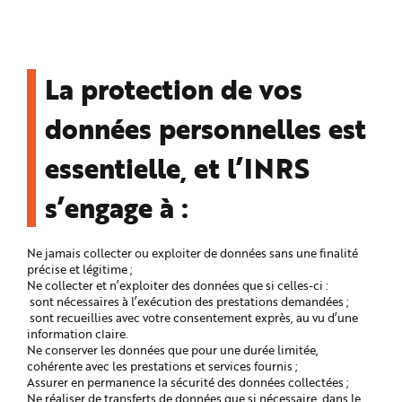
n
p
r
i
n
c
La protection de vos
i
p
a
l
données personnelles est
e
A
l
essentielle, et l’INRS
l
e
r
s’engage à :
a
u
c
o
n
Ne jamais collecter ou exploiter de données sans une finalité
t
e
précise et légitime ;
n
Ne collecter et n’exploiter des données que si celles-ci :
u
sont nécessaires à l’exécution des prestations demandées ;
P
i
sont recueillies avec votre consentement exprès, au vu d’une
e
information claire.
d
d
Ne conserver les données que pour une durée limitée,
e
cohérente avec les prestations et services fournis ;
p
Assurer en permanence la sécurité des données collectées ;
a
g
Ne réaliser de transferts de données que si nécessaire, dans le