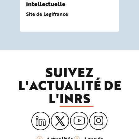
intellectuelle
l’
Site de Legifrance
Sit
SUIVEZ
L'ACTUALITÉ DE
L'
INRS
Actualités
Agenda