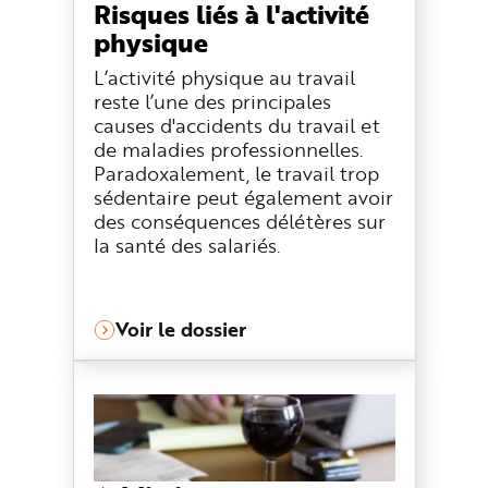
Risques liés à l'activité
n
p
physique
r
i
n
L’activité physique au travail
c
reste l’une des principales
i
p
causes d'accidents du travail et
a
l
de maladies professionnelles.
e
A
Paradoxalement, le travail trop
l
sédentaire peut également avoir
l
e
des conséquences délétères sur
r
a
la santé des salariés.
u
c
o
n
t
e
Voir le dossier
n
u
P
i
e
d
d
e
p
a
g