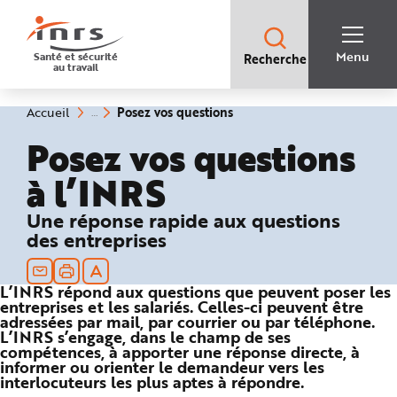
Accès
rapides
:
R
Recherche
e
Menu
Santé et sécurité
Recherche
rapide
c
au travail
:
h
e
r
c
(rubrique
Vous
Posez vos questions
Accueil
h
êtes
sélectionnée)
e
ici
Posez vos questions
r
:
a
p
à l’INRS
i
d
e
A
Une réponse rapide aux questions
i
des entreprises
d
e
P
l
a
L’INRS répond aux questions que peuvent poser les
n
entreprises et les salariés. Celles-ci peuvent être
N
a
adressées par mail, par courrier ou par téléphone.
v
L’INRS s’engage, dans le champ de ses
i
compétences, à apporter une réponse directe, à
g
a
informer ou orienter le demandeur vers les
t
interlocuteurs les plus aptes à répondre.
i
o