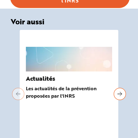
l’INRS
Voir aussi
Actualités
Pa
en
Les actualités de la prévention
proposées par l'INRS
En 
pro
res
et 
rep
sal