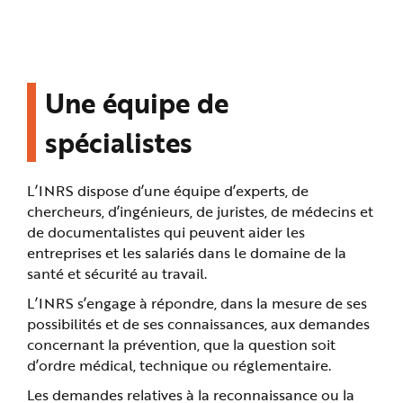
n
p
r
i
n
c
i
Une équipe de
p
a
l
e
spécialistes
A
l
l
e
r
L’INRS dispose d’une équipe d’experts, de
a
chercheurs, d’ingénieurs, de juristes, de médecins et
u
c
de documentalistes qui peuvent aider les
o
n
entreprises et les salariés dans le domaine de la
t
e
santé et sécurité au travail.
n
u
L’INRS s’engage à répondre, dans la mesure de ses
P
i
possibilités et de ses connaissances, aux demandes
e
d
concernant la prévention, que la question soit
d
e
d’ordre médical, technique ou réglementaire.
p
a
Les demandes relatives à la reconnaissance ou la
g