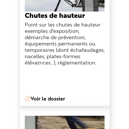
n
p
r
Chutes de hauteur
i
n
c
Point sur les chutes de hauteur :
i
p
exemples d’exposition,
a
démarche de prévention,
l
e
équipements permanents ou
A
l
temporaires (dont échafaudages,
l
nacelles, plates-formes
e
r
élévatrices…), règlementation.
a
u
c
o
n
t
e
n
u
P
Voir le dossier
i
e
d
d
e
p
a
g