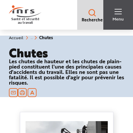
Accès
rapides
:
R
Recherche
e
Menu
Santé et sécurité
Recherche
rapide
c
au travail
:
h
e
r
c
(rubrique
Vous
Chutes
Accueil
h
êtes
sélectionnée)
e
ici
Chutes
r
:
a
p
i
Les chutes de hauteur et les chutes de plain-
d
pied constituent l'une des principales causes
e
d'accidents du travail. Elles ne sont pas une
A
i
fatalité. Il est possible d'agir pour prévenir les
d
risques.
e
P
l
a
n
N
a
v
i
g
a
t
i
o