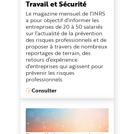
Travail et Sécurité
n
p
r
Le magazine mensuel de l’INRS
i
a pour objectif d’informer les
n
c
entreprises de 20 à 50 salariés
i
p
sur l’actualité de la prévention
a
l
des risques professionnels et de
e
proposer à travers de nombreux
A
l
reportages de terrain, des
l
e
retours d’expérience
r
d’entreprises qui agissent pour
a
u
prévenir les risques
c
o
professionnels.
n
t
e
Consulter
n
u
P
i
e
d
d
e
p
a
g