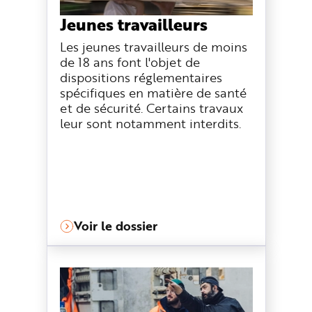
n
p
Jeunes travailleurs
r
i
Les jeunes travailleurs de moins
n
c
de 18 ans font l'objet de
i
p
dispositions réglementaires
a
l
spécifiques en matière de santé
e
et de sécurité. Certains travaux
A
l
leur sont notamment interdits.
l
e
r
a
u
c
o
n
t
e
n
Voir le dossier
u
P
i
e
d
d
e
p
a
g