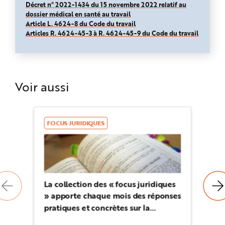
Décret n° 2022-1434 du 15 novembre 2022 relatif au
dossier médical en santé au travail
Article L. 4624-8 du Code du travail
Articles R. 4624-45-3 à R. 4624-45-9 du Code du travail
Voir aussi
FOCUS JURIDIQUES
AR
Do
La collection des « focus juridiques
tr
» apporte chaque mois des réponses
po
pratiques et concrètes sur la
réglementation applicable en
Le