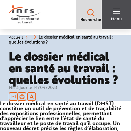
Accès
rapides
:
R
Recherche
e
Menu
Santé et sécurité
Recherche
rapide
c
au travail
:
h
e
r
c
Vous
Le dossier médical en santé au travail :
Accueil
h
êtes
(rubrique
quelles évolutions ?
e
ici
sélectionnée)
r
:
Le dossier médical
a
p
i
en santé au travail :
d
e
A
quelles évolutions ?
i
d
e
P
Mis à jour le 14/04/2023
l
a
n
N
Le dossier médical en santé au travail (DMST)
a
constitue un outil de prévention et de traçabilité
v
i
des expositions professionnelles, permettant
g
d’apprécier le lien entre l’état de santé du
a
travailleur et le poste de travail qu’il occupe. Un
t
i
nouveau décret précise les règles d’élaboration,
o