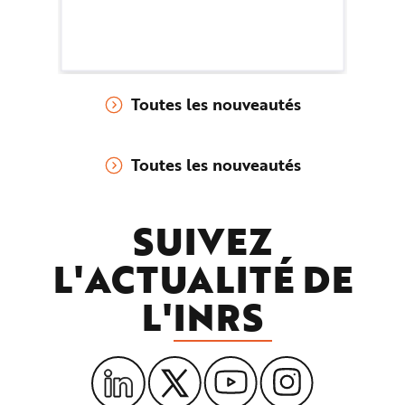
matière de prévention des risques
tr
professionnels.
du
de
pr
Toutes les nouveautés
ex
pe
l'
Toutes les nouveautés
po
SUIVEZ
L'ACTUALITÉ DE
L'
INRS