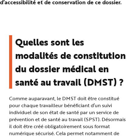
d’accessibilité et de conservation de ce dossier.
n
p
r
i
n
c
i
p
a
Quelles sont les
l
e
A
l
modalités de constitution
l
e
r
du dossier médical en
a
u
c
santé au travail (DMST) ?
o
n
t
e
n
Comme auparavant, le DMST doit être constitué
u
P
pour chaque travailleur bénéficiant d’un suivi
i
e
individuel de son état de santé par un service de
d
d
prévention et de santé au travail (SPST). Désormais
e
il doit être créé obligatoirement sous format
p
a
numérique sécurisé. Cela permet notamment de
g