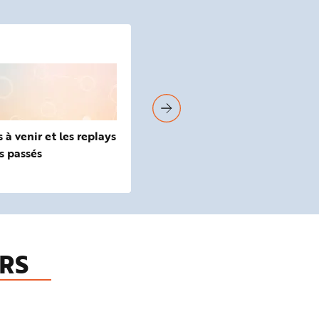
SUIVEZ-NOUS
à venir et les replays
Retrouvez toute l'actualité de
s passés
sur nos réseaux sociaux et a
vous à nos lettres d'informat
RS