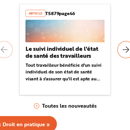
TS879page46
ARTICLE
A
Le suivi individuel de l'état
L'
de santé des travailleurs
Le
tr
Tout travailleur bénéficie d'un suivi
pr
individuel de son état de santé
pr
visant à s'assurer qu'il est apte au
fi
poste de travail auquel l'employeur
Se
envisage de l'affecter et à préserver
pr
son état de santé au cours de sa vie
Toutes les nouveautés
la
professionnelle. Ce suivi est assuré
l'
par les services de prévention et de
po
santé au ...
« Droit en pratique »
mi