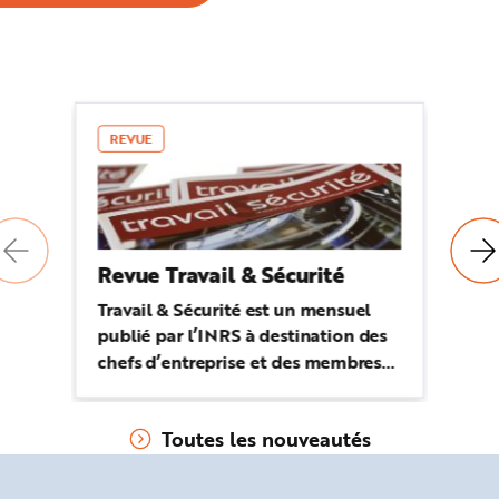
REVUE
P
Revue Travail & Sécurité
Pu
Travail & Sécurité est un mensuel
Bu
publié par l’INRS à destination des
mé
chefs d’entreprise et des membres
L'
de CSE, mais aussi de tout
ju
professionnel, salarié et dirigeant,
de
Toutes les nouveautés
sensibilisé aux questions de santé et
sécurité au travail.