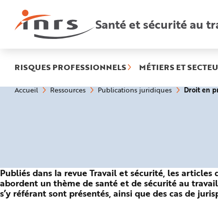
Accès
rapides
:
Santé et sécurité au tr
R
e
c
h
e
r
c
h
RISQUES PROFESSIONNELS
MÉTIERS ET SECTEU
e
r
a
Vous
Droit en p
Accueil
Ressources
Publications juridiques
p
êtes
i
ici
d
:
e
A
i
d
e
P
l
a
n
N
Publiés dans la revue Travail et sécurité, les articles
a
v
abordent un thème de santé et de sécurité au travail 
i
s’y référant sont présentés, ainsi que des cas de juri
g
a
t
i
o