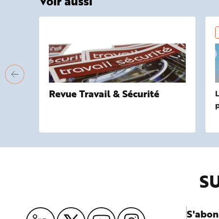
Voir aussi
Revue Travail & Sécurité
L
p
SU
S'abon