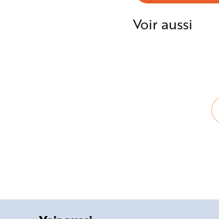
e
Voir aussi