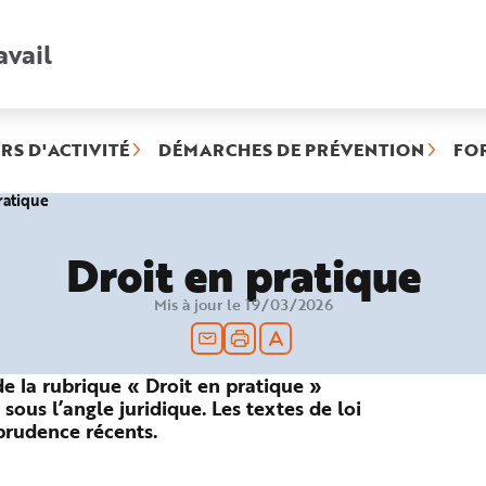
avail
Recherche
rapide
:
RS D'ACTIVITÉ
DÉMARCHES DE PRÉVENTION
FO
(rubrique
ratique
sélectionnée)
Droit en pratique
Mis à jour le 19/03/2026
 de la rubrique « Droit en pratique »
sous l’angle juridique. Les textes de loi
sprudence récents.