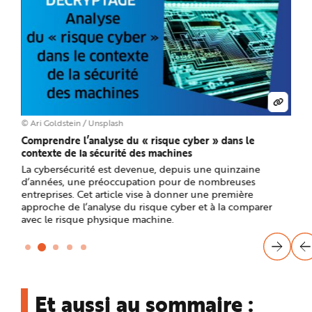
e
© Ari Goldstein / Unsplash
© Flo
Comprendre l’analyse du « risque cyber » dans le
Risq
contexte de la sécurité des machines
de p
es ou
La cybersécurité est devenue, depuis une quinzaine
Face
d’années, une préoccupation pour de nombreuses
manu
que
entreprises. Cet article vise à donner une première
un e
approche de l’analyse du risque cyber et à la comparer
déca
des
avec le risque physique machine.
prin
Et aussi au sommaire :