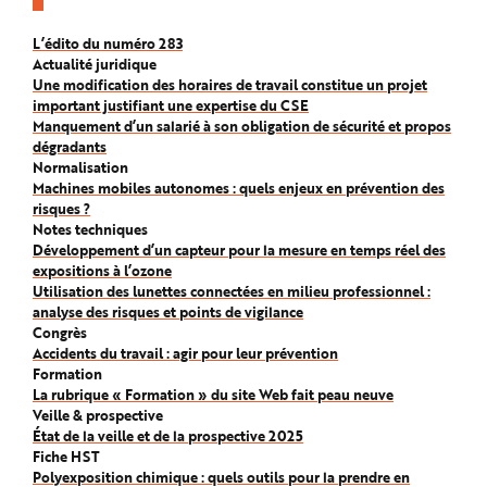
L’édito du numéro 283
Actualité juridique
Une modification des horaires de travail constitue un projet
important justifiant une expertise du CSE
Manquement d’un salarié à son obligation de sécurité et propos
dégradants
Normalisation
Machines mobiles autonomes : quels enjeux en prévention des
risques ?
Notes techniques
Développement d’un capteur pour la mesure en temps réel des
expositions à l’ozone
Utilisation des lunettes connectées en milieu professionnel :
analyse des risques et points de vigilance
Congrès
Accidents du travail : agir pour leur prévention
Formation
La rubrique « Formation » du site Web fait peau neuve
Veille & prospective
État de la veille et de la prospective 2025
Fiche HST
Polyexposition chimique : quels outils pour la prendre en