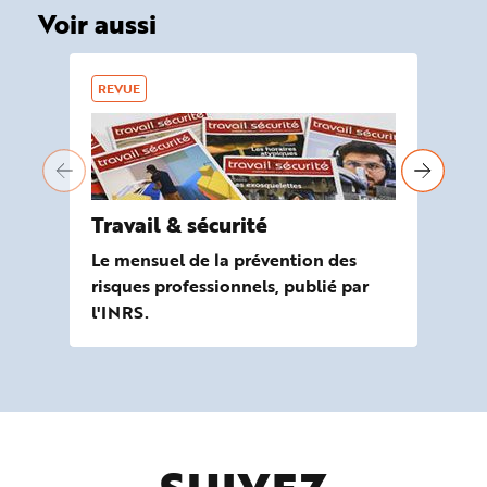
Voir aussi
REVUE
RE
Travail & sécurité
Ré
Le mensuel de la prévention des
Le 
risques professionnels, publié par
ris
l'INRS.
l'I