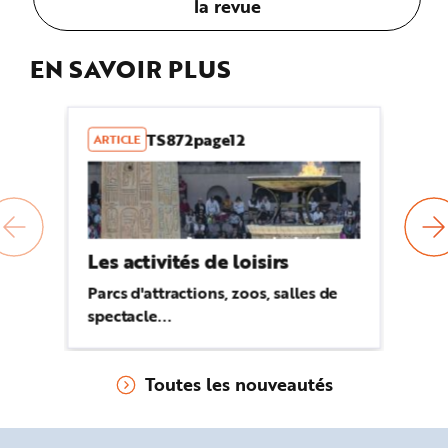
la revue
EN SAVOIR PLUS
TS872page12
ARTICLE
R
Les activités de loisirs
Hy
Parcs d'attractions, zoos, salles de
Re
spectacle...
28
Toutes les nouveautés