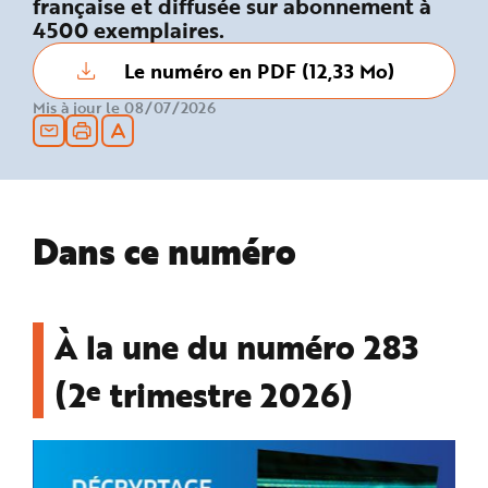
française et diffusée sur abonnement à
n
4500 exemplaires.
p
r
i
Le numéro en PDF (12,33 Mo)
n
c
i
Mis à jour le 08/07/2026
p
a
l
e
A
l
l
e
r
Dans ce numéro
a
u
c
o
n
t
e
À la une du numéro 283
n
u
P
e
(2
trimestre 2026)
i
e
d
d
e
p
a
g