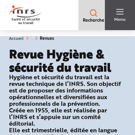
Accès
rapides
:
R
Recherche
e
Menu
Santé et sécurité
Recherche
rapide
c
au travail
:
h
e
r
c
(rubrique
Vous
Revues
Accueil
h
êtes
sélectionnée)
e
ici
Revue Hygiène &
r
:
a
p
i
sécurité du travail
d
e
A
: Dans ce numéro
Hygiène et sécurité du travail est la
i
d
revue technique de l’INRS. Son objectif
e
P
est de proposer des informations
l
opérationnelles et diversifiées aux
a
n
professionnels de la prévention.
N
a
Créée en 1955, elle est réalisée par
v
i
l’INRS et s’appuie sur un comité
g
éditorial.
a
t
Elle est trimestrielle, éditée en langue
i
o