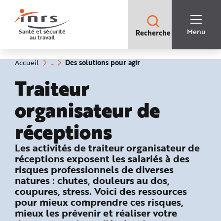
Accès
rapides
:
R
Recherche
e
Menu
Santé et sécurité
Recherche
rapide
c
au travail
:
h
e
r
c
(rubrique
Vous
Des solutions pour agir
Accueil
h
êtes
sélectionnée)
e
ici
Traiteur
r
:
a
p
i
organisateur de
d
e
A
réceptions
i
d
e
P
: Des solutions pour agir
Les activités de traiteur organisateur de
l
réceptions exposent les salariés à des
a
n
risques professionnels de diverses
N
a
natures : chutes, douleurs au dos,
v
i
coupures, stress. Voici des ressources
g
pour mieux comprendre ces risques,
a
t
mieux les prévenir et réaliser votre
i
o