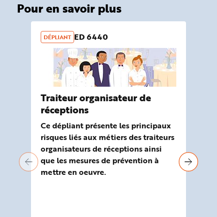
Pour en savoir plus
ED 6440
DÉPLIANT
OU
Traiteur organisateur de
Ou
réceptions
ri
Re
Ce dépliant présente les principaux
risques liés aux métiers des traiteurs
Ela
organisateurs de réceptions ainsi
Mal
que les mesures de prévention à
out
mettre en oeuvre.
sec
réa
et 