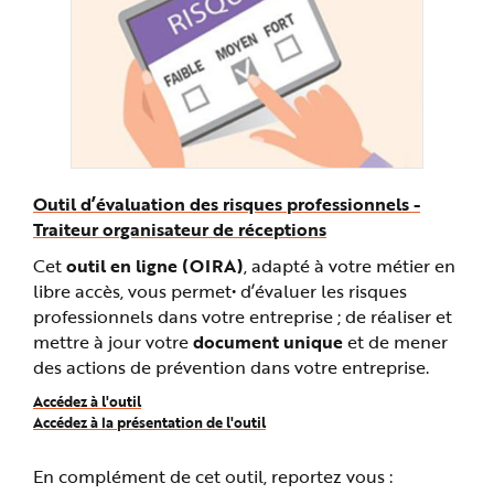
e
Outil d’évaluation des risques professionnels -
Traiteur organisateur de réceptions
Cet
outil en ligne (OIRA)
, adapté à votre métier en
libre accès, vous permet• d’évaluer les risques
professionnels dans votre entreprise ; de réaliser et
mettre à jour votre
document unique
et de mener
des actions de prévention dans votre entreprise.
Accédez à l'outil
Accédez à la présentation de l'outil
En complément de cet outil, reportez vous :