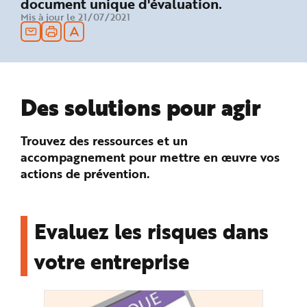
document unique d'évaluation.
n
Mis à jour le 21/07/2021
p
r
i
n
c
i
p
a
l
e
Des solutions pour agir
A
l
l
e
Trouvez des ressources et un
r
a
accompagnement pour mettre en œuvre vos
u
c
actions de prévention.
o
n
t
e
n
u
Evaluez les risques dans
P
i
e
votre entreprise
d
d
e
p
a
g