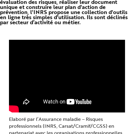
évaluation des risques, réaliser leur document
n
unique et construire leur plan d'action de
p
prévention, l'INRS propose une collection d'outils
r
i
en ligne très simples d'utilisation. Ils sont déclinés
n
par secteur d’activité ou métier.
c
i
p
a
l
e
A
l
l
e
r
a
u
c
o
n
t
e
n
u
P
i
e
d
d
Elaboré par l’Assurance maladie – Risques
e
p
professionnels (INRS, Carsat/Cramif/CGSS) en
a
g
partenariat avec les organisations professionnelles