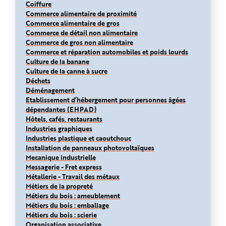
Coiffure
Commerce alimentaire de proximité
Commerce alimentaire de gros
Commerce de détail non alimentaire
Commerce de gros non alimentaire
Commerce et réparation automobiles et poids lourds
Culture de la banane
Culture de la canne à sucre
Déchets
Déménagement
Etablissement d’hébergement pour personnes âgées
dépendantes (EHPAD)
Hôtels, cafés, restaurants
Industries graphiques
Industries plastique et caoutchouc
Installation de panneaux photovoltaïques
Mecanique industrielle
Messagerie - Fret express
Métallerie - Travail des métaux
Métiers de la propreté
Métiers du bois : ameublement
Métiers du bois : emballage
Métiers du bois : scierie
Organisation associative