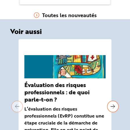
prévention.
da
Toutes les nouveautés
Voir aussi
DO
Évaluation des risques
En
professionnels : de quoi
No
parle-t-on ?
L’évaluation des risques
professionnels (EvRP) constitue une
étape cruciale de la démarche de
prévention. Elle en est le point de