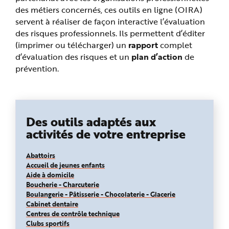
e
des métiers concernés, ces outils en ligne (OIRA)
servent à réaliser de façon interactive l’évaluation
des risques professionnels. Ils permettent d’éditer
(imprimer ou télécharger) un
rapport
complet
d’évaluation des risques et un
plan d’action
de
prévention.
Des outils adaptés aux
activités de votre entreprise
Abattoirs
Accueil de jeunes enfants
Aide à domicile
Boucherie - Charcuterie
Boulangerie - Pâtisserie - Chocolaterie - Glacerie
Cabinet dentaire
Centres de contrôle technique
Clubs sportifs