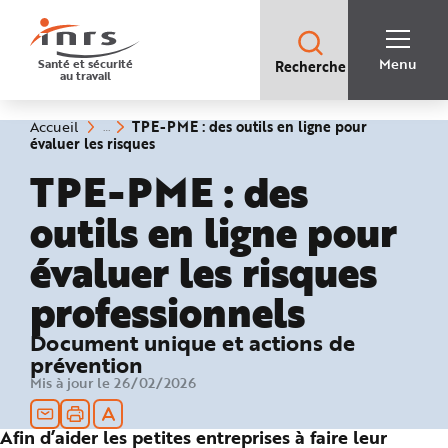
Accès
rapides
:
R
Recherche
e
Menu
Santé et sécurité
Recherche
rapide
c
au travail
:
h
e
r
c
Vous
TPE-PME : des outils en ligne pour
Accueil
h
êtes
(rubrique
évaluer les risques
e
ici
sélectionnée)
r
:
TPE-PME : des
a
p
i
outils en ligne pour
d
e
A
évaluer les risques
i
d
e
professionnels
P
l
a
n
Document unique et actions de
N
a
prévention
v
Mis à jour le 26/02/2026
i
g
a
t
Afin d’aider les petites entreprises à faire leur
i
o