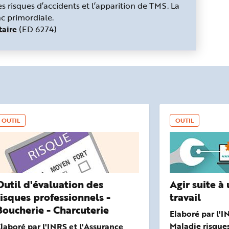
es risques d’accidents et l’apparition de TMS. La
nc primordiale.
taire
(ED 6274)
OUTIL
OUTIL
Outil d'évaluation des
Agir suite à
risques professionnels -
travail
Boucherie - Charcuterie
Elaboré par l'I
Maladie risques
laboré par l'INRS et l'Assurance