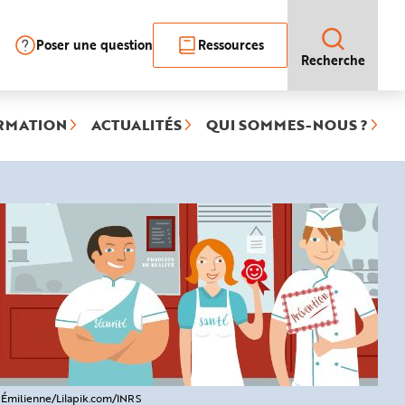
Poser une question
Ressources
Recherche
RMATION
ACTUALITÉS
QUI SOMMES-NOUS ?
Émilienne/Lilapik.com/INRS