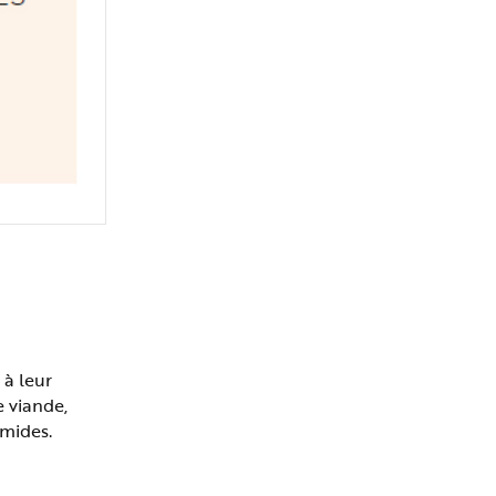
 à leur
 viande,
umides.