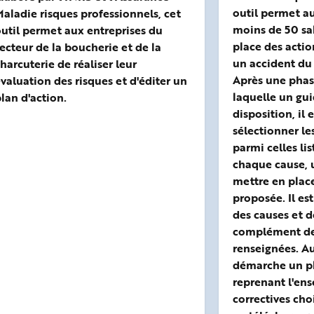
outil permet au
aladie risques professionnels, cet
moins de 50 sa
util permet aux entreprises du
place des actio
ecteur de la boucherie et de la
un accident du 
harcuterie de réaliser leur
Après une phas
valuation des risques et d'éditer un
laquelle un gui
lan d'action.
disposition, il 
sélectionner le
parmi celles lis
chaque cause, 
mettre en place
proposée. Il es
des causes et 
complément de 
renseignées. A
démarche un pl
reprenant l'en
correctives cho