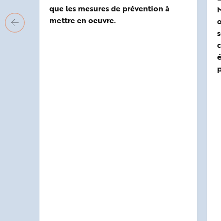
que les mesures de prévention à
M
mettre en oeuvre.
o
s
c
é
p