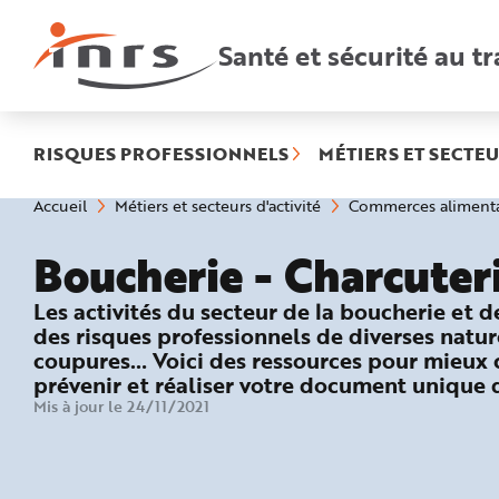
Accès
rapides
:
Santé et sécurité au tr
R
e
c
h
e
r
c
h
RISQUES PROFESSIONNELS
MÉTIERS ET SECTEU
e
r
a
Vous
Accueil
Métiers et secteurs d'activité
Commerces alimenta
p
êtes
i
ici
d
:
e
Boucherie - Charcuter
A
i
d
: Les risques du métier
Les activités du secteur de la boucherie et d
e
P
des risques professionnels de diverses nature
l
a
coupures… Voici des ressources pour mieux 
n
prévenir et réaliser votre document unique 
N
a
Mis à jour le 24/11/2021
v
i
g
a
t
i
o