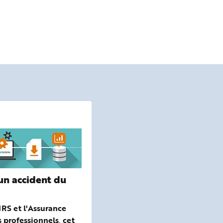
FICHES PRATIQUES
 un accident du
Réalisez votre plan d'ac
Découvrez nos fiches pratiqu
vous aider à construire et me
NRS et l'Assurance
œuvre votre plan d'action de
 professionnels, cet