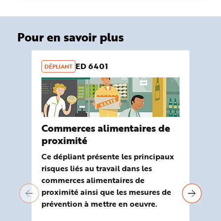
Pour en savoir plus
ED 6401
DÉPLIANT
OU
Commerces alimentaires de
Ou
proximité
ri
Co
Ce dépliant présente les principaux
pr
risques liés au travail dans les
commerces alimentaires de
Ela
proximité ainsi que les mesures de
Mal
prévention à mettre en oeuvre.
ou
ali