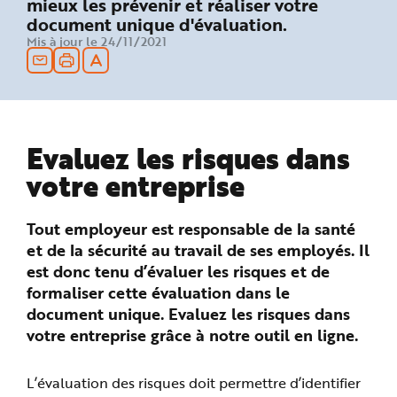
mieux les prévenir et réaliser votre
n
document unique d'évaluation.
p
r
Mis à jour le 24/11/2021
i
n
c
i
p
a
l
e
A
Evaluez les risques dans
l
l
e
votre entreprise
r
a
u
c
Tout employeur est responsable de la santé
o
n
et de la sécurité au travail de ses employés. Il
t
e
est donc tenu d’évaluer les risques et de
n
u
formaliser cette évaluation dans le
P
i
document unique. Evaluez les risques dans
e
votre entreprise grâce à notre outil en ligne.
d
d
e
p
a
L’évaluation des risques doit permettre d’identifier
g