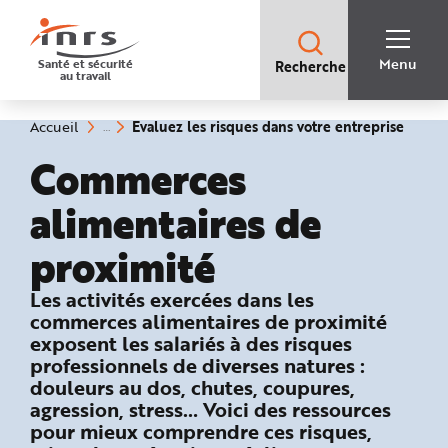
Accès
rapides
:
R
Recherche
e
Menu
Santé et sécurité
Recherche
rapide
c
au travail
:
h
e
r
c
(rubri
Vous
Evaluez les risques dans votre entreprise
Accueil
h
êtes
sélect
e
ici
Commerces
r
:
a
p
i
alimentaires de
d
e
A
proximité
i
d
e
P
: Evaluez les risques dans votre entre
Les activités exercées dans les
l
commerces alimentaires de proximité
a
n
exposent les salariés à des risques
N
a
professionnels de diverses natures :
v
i
douleurs au dos, chutes, coupures,
g
agression, stress… Voici des ressources
a
t
pour mieux comprendre ces risques,
i
o