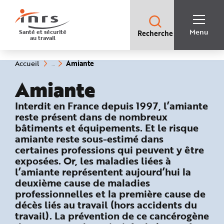
Accès
rapides
:
R
Recherche
e
Menu
Santé et sécurité
Recherche
rapide
c
au travail
:
h
e
r
c
(rubrique
Vous
Amiante
Accueil
h
êtes
sélectionnée)
e
ici
Amiante
r
:
a
p
i
: Ce qu’il faut retenir
Interdit en France depuis 1997, l’amiante
d
e
reste présent dans de nombreux
A
bâtiments et équipements. Et le risque
i
d
amiante reste sous-estimé dans
e
P
certaines professions qui peuvent y être
l
exposées. Or, les maladies liées à
a
n
l’amiante représentent aujourd’hui la
N
a
deuxième cause de maladies
v
i
professionnelles et la première cause de
g
décès liés au travail (hors accidents du
a
t
travail). La prévention de ce cancérogène
i
o