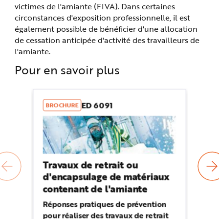
victimes de l'amiante (FIVA). Dans certaines
circonstances d'exposition professionnelle, il est
également possible de bénéficier d'une allocation
de cessation anticipée d'activité des travailleurs de
l'amiante.
Pour en savoir plus
ED 6091
BROCHURE
B
Travaux de retrait ou
Tr
d'encapsulage de matériaux
am
contenant de l'amiante
gé
tr
Réponses pratiques de prévention
Ce
pour réaliser des travaux de retrait
et