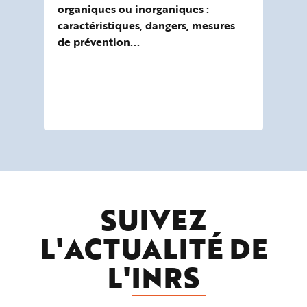
organiques ou inorganiques :
re
caractéristiques, dangers, mesures
CMR
de prévention...
rep
exp
SUIVEZ
L'ACTUALITÉ DE
L'
INRS