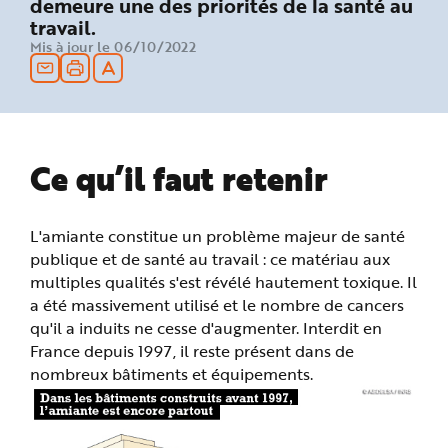
demeure une des priorités de la santé au
n
travail.
p
r
Mis à jour le 06/10/2022
i
n
c
i
p
a
l
e
A
Ce qu’il faut retenir
l
l
e
r
a
u
L'amiante constitue un problème majeur de santé
c
publique et de santé au travail : ce matériau aux
o
n
multiples qualités s'est révélé hautement toxique. Il
t
e
a été massivement utilisé et le nombre de cancers
n
u
qu'il a induits ne cesse d'augmenter. Interdit en
P
France depuis 1997, il reste présent dans de
i
e
nombreux bâtiments et équipements.
d
d
e
p
a
g