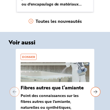
ou d'encapsulage de matériaux
de
contenant de l'amiante, y compris
tr
dans les cas de démolition,
Toutes les nouveautés
rénovation et réhabilitation
Voir aussi
DOSSIER
DO
Fibres autres que l’amiante
Ag
Point des connaissances sur les
Ce
fibres autres que l'amiante,
avo
naturelles ou synthétiques,
mu