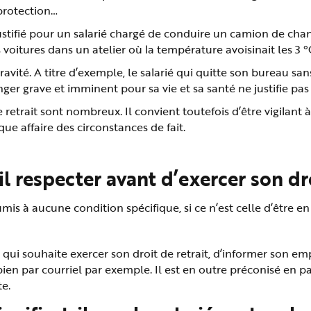
 protection…
tifié pour un salarié chargé de conduire un camion de chanti
 voitures dans un atelier où la température avoisinait les 3 °
avité. A titre d’exemple, le salarié qui quitte son bureau sans
ger grave et imminent pour sa vie et sa santé ne justifie pas 
 retrait sont nombreux. Il convient toutefois d’être vigilant
e affaire des circonstances de fait.
l respecter avant d’exercer son dro
umis à aucune condition spécifique, si ce n’est celle d’être en
é qui souhaite exercer son droit de retrait, d’informer son 
bien par courriel par exemple. Il est en outre préconisé en 
te.