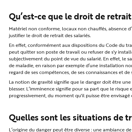
n
p
r
Qu’est-ce que le droit de retrait
i
n
c
i
Matériel non conforme, locaux non chauffés, absence d’é
p
a
justifier le droit de retrait des salariés.
l
e
En effet, conformément aux dispositions du Code du trava
A
l
peut quitter son poste de travail ou refuser de s'y installe
l
e
subjectivement du point de vue du salarié. En effet, le s
r
de maladie, en raison par exemple d’une installation no
a
u
regard de ses compétences, de ses connaissances et de so
c
o
n
La notion de gravité signifie que le danger doit être u
t
e
blesser. L’imminence signifie pour sa part que le risqu
n
progressivement, du moment qu'il puisse être envisagé 
u
P
i
e
d
Quelles sont les situations de tr
d
e
p
a
L’origine du danger peut être diverse : une ambiance d
g