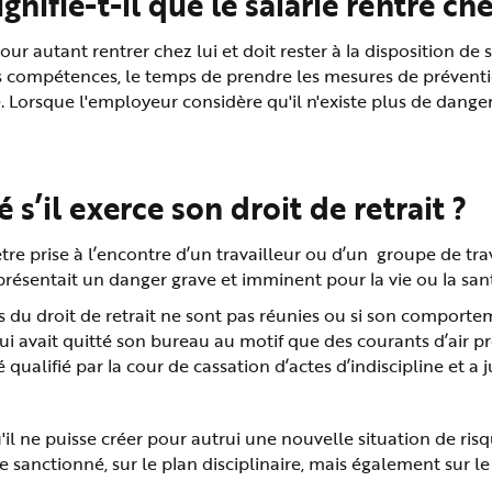
gnifie-t-il que le salarié rentre che
pour autant rentrer chez lui et doit rester à la disposition de
compétences, le temps de prendre les mesures de préventio
. Lorsque l'employeur considère qu'il n'existe plus de danger
 s’il exerce son droit de retrait ?
e prise à l’encontre d’un travailleur ou d’un groupe de trava
 présentait un danger grave et imminent pour la vie ou la sa
ons du droit de retrait ne sont pas réunies ou si son compor
ié qui avait quitté son bureau au motif que des courants d’air
 qualifié par la cour de cassation d’actes d’indiscipline et a j
qu'il ne puisse créer pour autrui une nouvelle situation de ris
e sanctionné, sur le plan disciplinaire, mais également sur le