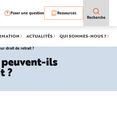
Poser une question
Ressources
Recherche
RMATION
ACTUALITÉS
QUI SOMMES-NOUS ?
(rubrique
ur droit de retrait ?
sélectionnée)
 peuvent-ils
t ?