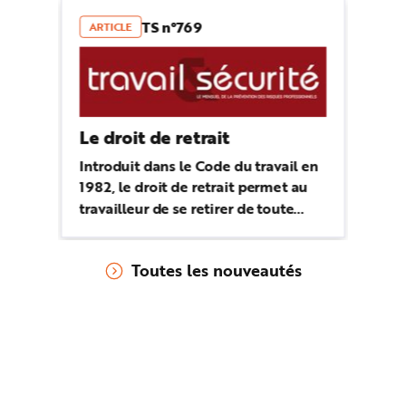
TS n°769
ARTICLE
Le droit de retrait
Introduit dans le Code du travail en
1982, le droit de retrait permet au
travailleur de se retirer de toute
situation de travail dont il a un
motif raisonnable de penser qu’elle
Toutes les nouveautés
présente un danger grave et
imminent pour sa vie ou sa santé.