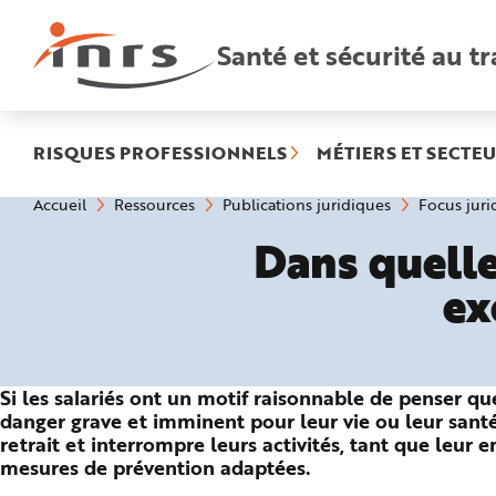
Accès
rapides
:
Santé et sécurité au tr
R
e
c
h
e
r
c
h
RISQUES PROFESSIONNELS
MÉTIERS ET SECTEU
e
r
a
Vous
Accueil
Ressources
Publications juridiques
Focus juri
p
êtes
i
ici
d
Dans quelle
:
e
A
i
ex
d
e
P
l
a
n
N
Si les salariés ont un motif raisonnable de penser qu
a
v
danger grave et imminent pour leur vie ou leur santé,
i
g
retrait et interrompre leurs activités, tant que leur 
a
mesures de prévention adaptées.
t
i
o