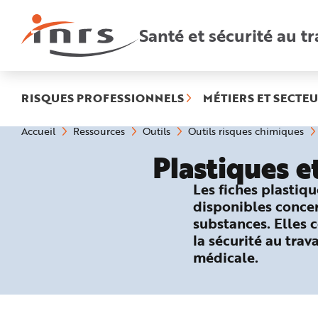
Accès
rapides
:
Santé et sécurité au tr
R
e
c
h
e
r
c
h
RISQUES PROFESSIONNELS
MÉTIERS ET SECTEU
e
r
a
Vous
Accueil
Ressources
Outils
Outils risques chimiques
p
êtes
i
ici
d
Plastiques 
:
e
A
i
Les fiches plastiq
d
e
disponibles concer
P
l
substances. Elles 
a
n
la sécurité au tra
N
a
médicale.
v
i
g
a
t
i
o