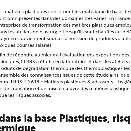
es matières plastiques constituent les matériaux de base de
ont omniprésentes dans des domaines très variés. En France, 
ntreprises de transformation des matières plastiques empl
ans les ateliers de plasturgie. Lorsqu’ils sont chauffés au-del
olymères deviennent sources d’émission de produits volatil
oxiques pour les salariés.
fin de répondre au mieux à l’évaluation des expositions des 
himiques, l’INRS a étudié en laboratoire et dans les ateliers 
roduits de dégradation thermique des thermoplastiques les p
ensemble des connaissances issues de cette étude ainsi que 
ure INRS ED 638 « Matières plastiques & adjuvants – hygièn
 de fabrication et de mise en œuvre des matières plastiques,
que les risques associés.
ans la base Plastiques, risq
ermique