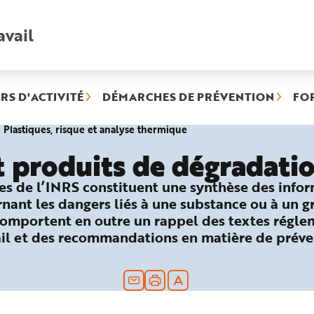
avail
Recherche
rapide
:
RS D'ACTIVITÉ
DÉMARCHES DE PRÉVENTION
FO
(rubrique
Plastiques, risque et analyse thermique
sélectionnée)
et produits de dégradati
ues de l’INRS constituent une synthèse des info
nant les dangers liés à une substance ou à un 
comportent en outre un rappel des textes réglem
vail et des recommandations en matière de prév