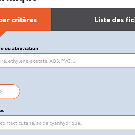
ar critères
Liste des fi
e ou abréviation
és