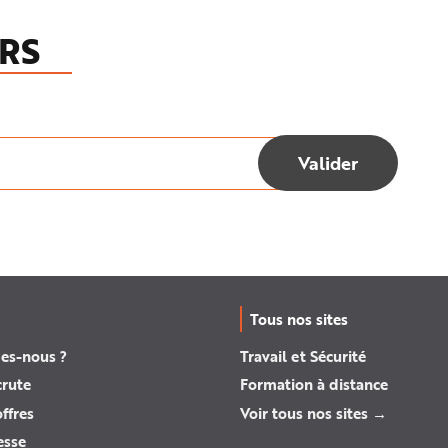
RS
Tous nos sites
es-nous ?
Travail et Sécurité
crute
Formation à distance
ffres
Voir tous nos sites →
esse