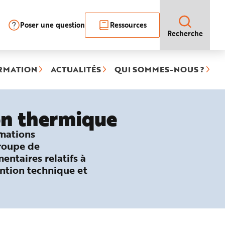
Poser une question
Ressources
Recherche
RMATION
ACTUALITÉS
QUI SOMMES-NOUS ?
on thermique
rmations
groupe de
entaires relatifs à
ention technique et