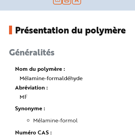
n
p
r
i
n
c
Présentation du polymère
i
p
a
l
e
A
Généralités
l
l
e
r
a
Nom du polymère
u
c
Mélamine-formaldéhyde
o
n
t
Abréviation
e
n
MF
u
P
i
Synonyme
e
d
d
Mélamine-formol
e
p
a
Numéro CAS
g