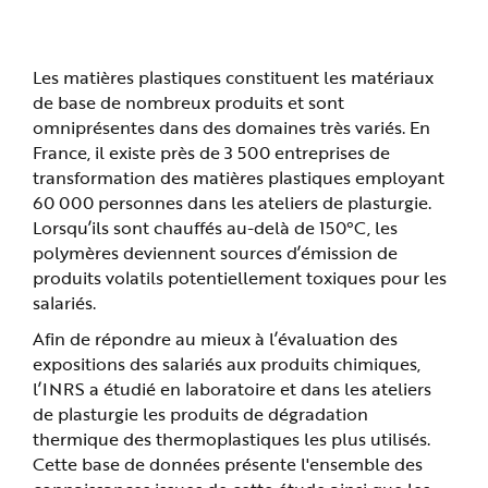
prévention technique et médicale.
n
p
r
i
n
Les matières plastiques constituent les matériaux
c
i
de base de nombreux produits et sont
p
omniprésentes dans des domaines très variés. En
a
l
France, il existe près de 3 500 entreprises de
e
A
transformation des matières plastiques employant
l
l
60 000 personnes dans les ateliers de plasturgie.
e
Lorsqu’ils sont chauffés au-delà de 150°C, les
r
a
polymères deviennent sources d’émission de
u
c
produits volatils potentiellement toxiques pour les
o
n
salariés.
t
e
Afin de répondre au mieux à l’évaluation des
n
u
expositions des salariés aux produits chimiques,
P
i
l’INRS a étudié en laboratoire et dans les ateliers
e
d
de plasturgie les produits de dégradation
d
thermique des thermoplastiques les plus utilisés.
e
p
Cette base de données présente l'ensemble des
a
g