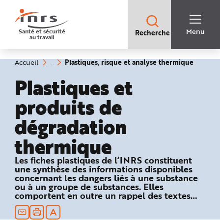
Accès
rapides
:
R
Recherche
e
Menu
Santé et sécurité
Recherche
rapide
c
au travail
:
h
e
r
c
(rubriq
Vous
Plastiques, risque et analyse thermique
Accueil
h
êtes
sélecti
e
ici
Plastiques et
r
:
a
p
produits de
i
d
e
dégradation
A
i
d
thermique
e
P
l
a
Les fiches plastiques de l’INRS constituent
n
une synthèse des informations disponibles
N
a
concernant les dangers liés à une substance
v
ou à un groupe de substances. Elles
i
comportent en outre un rappel des textes
g
a
réglementaires relatifs à la sécurité au travail
t
et des recommandations en matière de
i
o