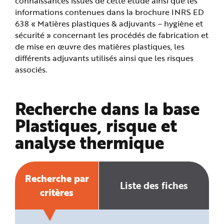
connaissances issues de cette étude ainsi que les
e
informations contenues dans la brochure INRS ED
638 « Matières plastiques & adjuvants – hygiène et
sécurité » concernant les procédés de fabrication et
de mise en œuvre des matières plastiques, les
différents adjuvants utilisés ainsi que les risques
associés.
Recherche dans la base
Plastiques, risque et
analyse thermique
Recherche par
Liste des fiches
critères