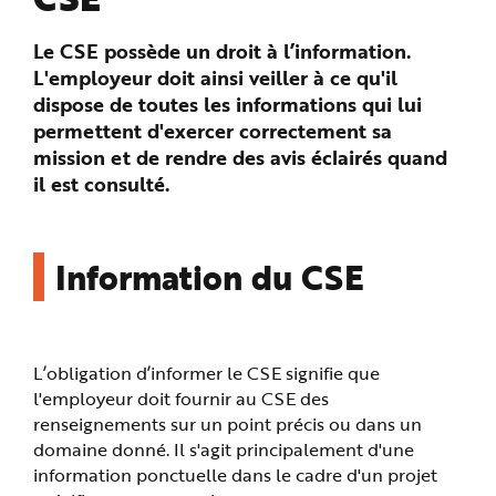
n
p
r
Le CSE possède un droit à l’information.
i
n
L'employeur doit ainsi veiller à ce qu'il
c
i
dispose de toutes les informations qui lui
p
permettent d'exercer correctement sa
a
l
mission et de rendre des avis éclairés quand
e
A
il est consulté.
l
l
e
r
a
u
Information du CSE
c
o
n
t
e
n
u
L’obligation d’informer le CSE signifie que
P
i
l'employeur doit fournir au CSE des
e
d
renseignements sur un point précis ou dans un
d
e
domaine donné. Il s'agit principalement d'une
p
information ponctuelle dans le cadre d'un projet
a
g