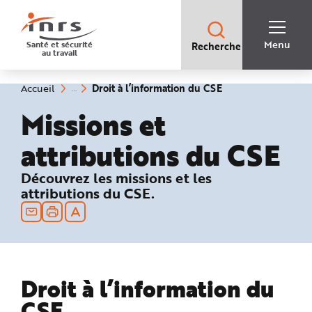
Accès
rapides
:
R
Recherche
e
Menu
Santé et sécurité
Recherche
rapide
c
au travail
:
h
e
r
c
(rubrique
Vous
Droit à l’information du CSE
Accueil
h
êtes
sélectionnée)
e
ici
Missions et
r
:
a
p
i
attributions du CSE
d
e
A
: Droit à l’information du CSE
Découvrez les missions et les
i
d
attributions du CSE.
e
P
l
a
n
N
a
v
i
g
Droit à l’information du
a
t
CSE
i
o