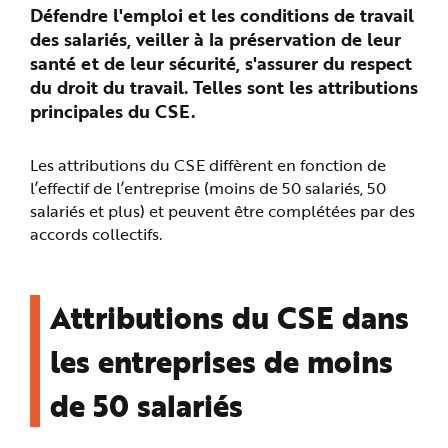
Défendre l'emploi et les conditions de travail
n
p
des salariés, veiller à la préservation de leur
r
i
santé et de leur sécurité, s'assurer du respect
n
c
du droit du travail. Telles sont les attributions
i
p
principales du CSE.
a
l
e
A
Les attributions du CSE diffèrent en fonction de
l
l
l’effectif de l’entreprise (moins de 50 salariés, 50
e
r
salariés et plus) et peuvent être complétées par des
a
accords collectifs.
u
c
o
n
t
e
Attributions du CSE dans
n
u
P
les entreprises de moins
i
e
d
d
de 50 salariés
e
p
a
g