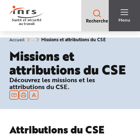
Accès
rapides
:
R
Recherche
e
Menu
Santé et sécurité
Recherche
rapide
c
au travail
:
h
e
r
c
(rubrique
Vous
Missions et attributions du CSE
Accueil
h
êtes
sélectionnée)
e
ici
Missions et
r
:
a
p
i
attributions du CSE
d
e
A
: Attributions du CSE
Découvrez les missions et les
i
d
attributions du CSE.
e
P
l
a
n
N
a
v
i
g
Attributions du CSE
a
t
i
o