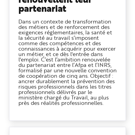
n
partenariat
p
r
i
n
Dans un contexte de transformation
c
des métiers et de renforcement des
i
p
exigences réglementaires, la santé et
a
la sécurité au travail s’imposent
l
comme des compétences et des
e
A
connaissances à acquérir pour exercer
l
un métier, et ce dès l'entrée dans
l
l'emploi. C’est l’ambition renouvelée
e
r
du partenariat entre l’Afpa et l’INRS,
a
formalisé par une nouvelle convention
u
c
de coopération de cinq ans. Objectif :
o
ancrer durablement la prévention des
n
risques professionnels dans les titres
t
e
professionnels délivrés par le
n
ministère chargé du Travail, au plus
u
P
près des réalités professionnelles.
i
e
d
d
e
p
a
g