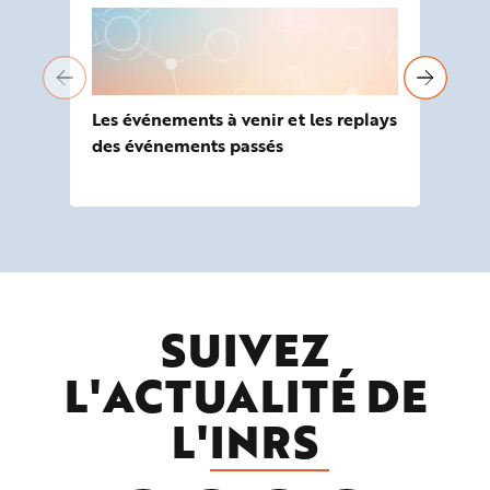
Les événements à venir et les replays
Ret
des événements passés
sur
vou
SUIVEZ
L'ACTUALITÉ DE
L'
INRS