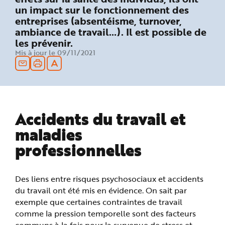
n
un impact sur le fonctionnement des
p
entreprises (absentéisme, turnover,
r
i
ambiance de travail…). Il est possible de
n
c
les prévenir.
i
p
Mis à jour le 09/11/2021
a
l
e
A
l
l
e
r
a
Accidents du travail et
u
c
maladies
o
n
professionnelles
t
e
n
u
P
i
Des liens entre risques psychosociaux et accidents
e
d
du travail ont été mis en évidence. On sait par
d
exemple que certaines contraintes de travail
e
p
comme la pression temporelle sont des facteurs
a
g
communs à la fois pour la survenue de stress et