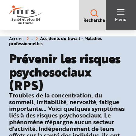
Accès
rapides
:
R
Recherche
e
Menu
Santé et sécurité
Recherche
rapide
c
au travail
:
h
e
r
c
Vous
Accidents du travail - Maladies
Accueil
h
êtes
(rubrique
professionnelles
e
ici
sélectionnée)
r
:
Prévenir les risques
a
p
i
d
psychosociaux
e
A
i
(RPS)
d
e
P
l
: Accidents du travail et maladies pr
Troubles de la concentration, du
a
n
sommeil, irritabilité, nervosité, fatigue
N
importante… Voici quelques symptômes
a
v
liés à des risques psychosociaux. Le
i
g
phénomène n'épargne aucun secteur
a
d'activité. Indépendamment de leurs
t
i
effets sur la santé des individus, ils ont
o