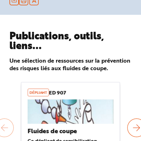
n
p
r
i
n
c
i
Publications, outils,
p
a
l
liens...
e
A
l
l
Une sélection de ressources sur la prévention
e
r
des risques liés aux fluides de coupe.
a
u
c
o
n
t
ED 907
DÉPLIANT
B
e
n
u
P
i
e
d
d
e
Fluides de coupe
Ca
p
a
aé
g
Ce dépliant de sensibilisation