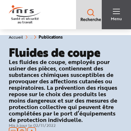
Accès
rapides
:
R
Recherche
e
Menu
Santé et sécurité
Recherche
rapide
c
au travail
:
h
e
r
c
(rubrique
Vous
Publications
Accueil
h
êtes
sélectionnée)
e
ici
Fluides de coupe
r
:
a
p
i
: Publications, outils, liens...
Les fluides de coupe, employés pour
d
e
usiner des pièces, contiennent des
A
substances chimiques susceptibles de
i
d
provoquer des affections cutanées ou
e
P
respiratoires. La prévention des risques
l
repose sur le choix des produits les
a
n
moins dangereux et sur des mesures de
N
a
protection collective qui peuvent être
v
i
complétées par le port d’équipements
g
de protection individuelle.
a
t
Mis à jour le 02/11/2022
i
o