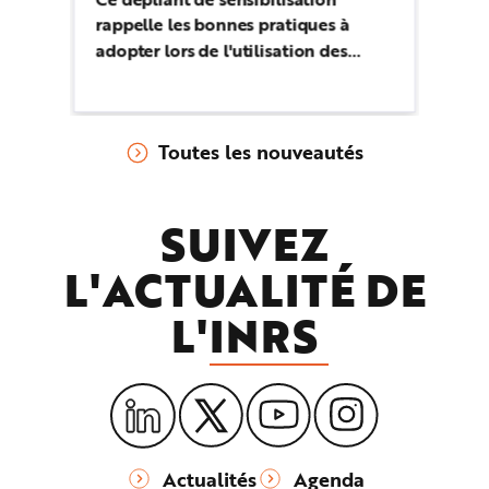
e
rappelle les bonnes pratiques à
Ce
adopter lors de l'utilisation des
ef
fluides de coupe.
so
en
no
Toutes les nouveautés
de
tr
op
SUIVEZ
pr
ap
L'ACTUALITÉ DE
L'
INRS
Actualités
Agenda