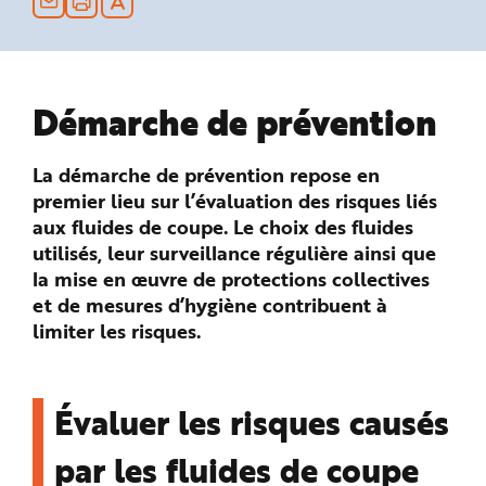
n
p
r
i
n
c
i
Démarche de prévention
p
a
l
e
A
La démarche de prévention repose en
l
l
premier lieu sur l’évaluation des risques liés
e
aux fluides de coupe. Le choix des fluides
r
a
utilisés, leur surveillance régulière ainsi que
u
c
la mise en œuvre de protections collectives
o
n
et de mesures d’hygiène contribuent à
t
e
limiter les risques.
n
u
P
i
e
d
Évaluer les risques causés
d
e
p
par les fluides de coupe
a
g