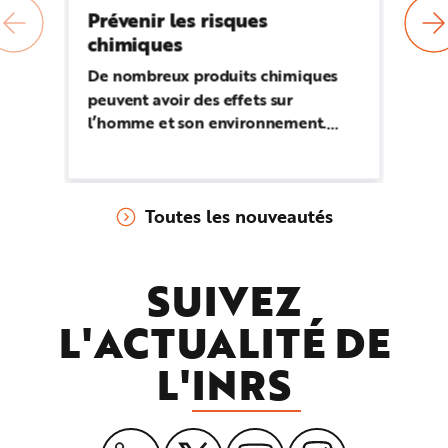
Prévenir les risques
A
chimiques
Ce
av
De nombreux produits chimiques
mu
peuvent avoir des effets sur
re
l’homme et son environnement.
CM
Repérer les produits, les mélanges
re
ou les procédés chimiques
ex
dangereux et connaître leurs effets,
Toutes les nouveautés
c’est la première étape pour mettre
en œuvre des moyens de prévention
adaptés.
SUIVEZ
L'ACTUALITÉ DE
L'
INRS