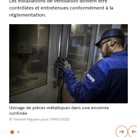
Les installations de ventilation doivent être
contrôlées et entretenues conformément à la
réglementation.
Usinage de pièces métalliques dans une enceinte
Mach
confinée
une 
géné
© Vincent Nguyen pour l'INRS/2023
© Vi