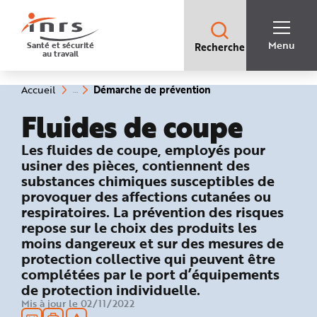
Accès
rapides
:
R
Recherche
e
Menu
Santé et sécurité
Recherche
rapide
c
au travail
:
h
e
r
c
(rubrique
Vous
Démarche de prévention
Accueil
h
êtes
sélectionnée)
e
ici
Fluides de coupe
r
:
a
p
i
: Démarche de prévention
Les fluides de coupe, employés pour
d
e
usiner des pièces, contiennent des
A
substances chimiques susceptibles de
i
d
provoquer des affections cutanées ou
e
P
respiratoires. La prévention des risques
l
repose sur le choix des produits les
a
n
moins dangereux et sur des mesures de
N
a
protection collective qui peuvent être
v
i
complétées par le port d’équipements
g
de protection individuelle.
a
t
Mis à jour le 02/11/2022
i
o