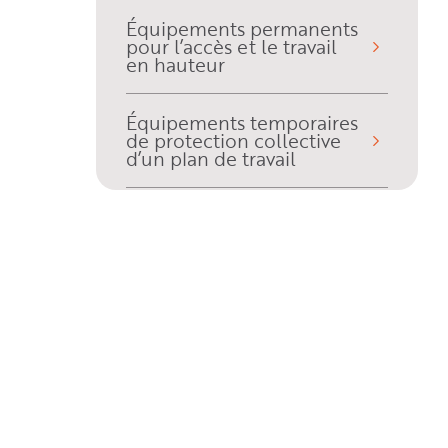
Équipements permanents
pour l’accès et le travail
en hauteur
Équipements temporaires
de protection collective
d’un plan de travail
Échafaudages et
plateformes individuelles
Nacelles et plateformes
élévatrices
Équipements de
protection individuelle
contre les chutes de
hauteur