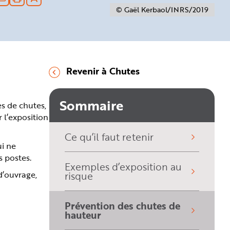
© Gaël Kerbaol/INRS/2019
Revenir à Chutes
Sommaire
es de chutes,
 l’exposition
Ce qu’il faut retenir
ui ne
s postes.
Exemples d’exposition au
d’ouvrage,
risque
Prévention des chutes de
(sélectionné)
hauteur