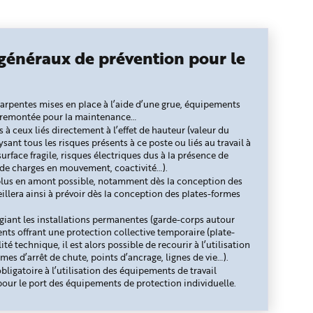
 généraux de prévention pour le
arpentes mises en place à l’aide d’une grue, équipements
a remontée pour la maintenance…
s à ceux liés directement à l’effet de hauteur (valeur du
ant tous les risques présents à ce poste ou liés au travail à
surface fragile, risques électriques dus à la présence de
 de charges en mouvement, coactivité…).
le plus en amont possible, notamment dès la conception des
illera ainsi à prévoir dès la conception des plates-formes
légiant les installations permanentes (garde-corps autour
ments offrant une protection collective temporaire (plate-
é technique, il est alors possible de recourir à l’utilisation
es d’arrêt de chute, points d’ancrage, lignes de vie…).
bligatoire à l’utilisation des équipements de travail
pour le port des équipements de protection individuelle.