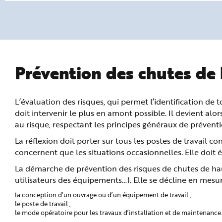
n
p
r
i
n
c
i
p
a
l
Prévention des chutes de
e
A
l
l
e
L’évaluation des risques, qui permet l’identification de t
r
a
doit intervenir le plus en amont possible. Il devient alo
u
c
au risque, respectant les principes généraux de préventi
o
n
La réflexion doit porter sur tous les postes de travail 
t
e
concernent que les situations occasionnelles. Elle doit
n
u
P
La démarche de prévention des risques de chutes de hau
i
utilisateurs des équipements…). Elle se décline en mesure
e
d
d
la conception d’un ouvrage ou d’un équipement de travail ;
e
le poste de travail ;
p
a
le mode opératoire pour les travaux d’installation et de maintenance
g