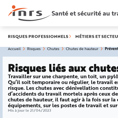
Accès
rapides
:
Santé et sécurité au tr
R
e
c
h
e
r
c
h
RISQUES PROFESSIONNELS
MÉTIERS ET SECTEU
e
r
a
Vous
Prévent
Accueil
Risques
Chutes
Chutes de hauteur
p
êtes
i
ici
d
:
e
Risques liés aux chute
A
i
d
e
: Prévention des chutes de hauteur
Travailler sur une charpente, un toit, un p
P
l
Qu’il soit temporaire ou régulier, le travail 
a
risque. Les chutes avec dénivellation consti
n
N
d’accidents du travail mortels après ceux de 
a
v
chutes de hauteur, il faut agir à la fois sur 
i
équipements, sur les postes de travail et su
g
a
Mis à jour le 21/04/2023
t
i
o