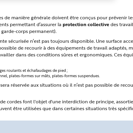
elles de manière générale doivent être conçus pour prévenir l
nts permettant d’assurer la
protection collective
des travai
n garde-corps permanent).
te sécurisée n’est pas toujours disponible. Une surface acce
 possible de recourir à des équipements de travail adaptés, 
ravailler dans des conditions sûres et ergonomiques. Ces éq
es roulants et échafaudages de pied ;
nnel, plates-formes sur mâts, plates-formes suspendues.
era réservée aux situations où il n’est pas possible de recou
 cordes font l'objet d'une interdiction de principe, assorti
uvent être utilisées que dans certaines situations très spécifi