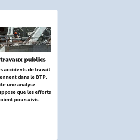
Publications, outils, liens...
 travaux publics
s accidents de travail
iennent dans le BTP.
ite une analyse
uppose que les efforts
oient poursuivis.