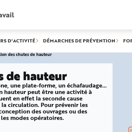
avail
Recherche
rapide
:
RS D'ACTIVITÉ
DÉMARCHES DE PRÉVENTION
FO
(rubrique
ion des chutes de hauteur
sélectionnée)
s de hauteur
ylône, une plate-forme, un échafaudage…
en hauteur peut être une activité à
tuent en effet la seconde cause
la circulation. Pour prévenir les
la conception des ouvrages ou des
r les modes opératoires.