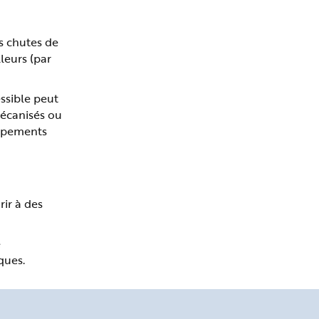
Travail encordé ou accès
et positionnement au
es chutes de
moyen de cordes
lleurs (par
Équipements d’accès en
ssible peut
hauteur : échelles,
mécanisés ou
escabeaux et
marchepieds
uipements
Réglementation sur le
travail en hauteur
rir à des
Suivi individuel de l’état
de santé
e
ques.
Accidents de travail