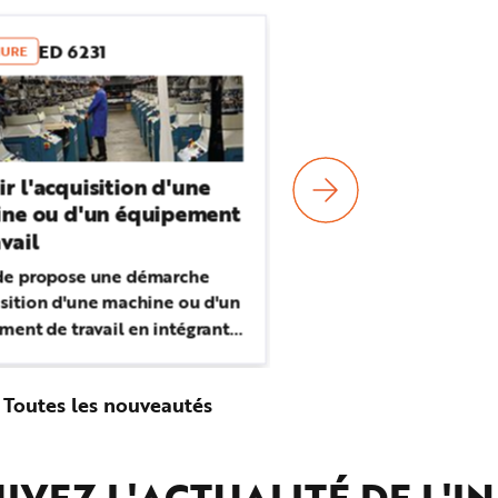
ED 6231
TS869page
URE
ARTICLE
ir l'acquisition d'une
Choix, réception 
ne ou d'un équipement
service d'un équ
vail
travail : quelles 
de l'employeur
de propose une démarche
L'employeur est respo
isition d'une machine ou d'un
façon dont il acquiert
ment de travail en intégrant
disposition des salari
é et la sécurité des
équipements de trava
teurs, les exigences
outils, engins, matérie
Toutes les nouveautés
ues et les usages attendus.
installations) qui sero
dans l'entreprise...