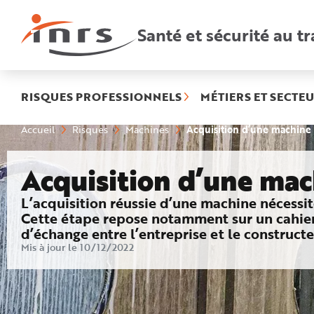
Accès
rapides
:
Santé et sécurité au tr
R
e
c
h
e
r
c
h
RISQUES PROFESSIONNELS
MÉTIERS ET SECTEU
e
r
a
Vous
Acquisition d’une machine
Accueil
Risques
Machines
p
êtes
i
ici
d
:
e
Acquisition d’une ma
A
i
d
e
: Ce qu’il faut retenir
L’acquisition réussie d’une machine nécessit
P
l
Cette étape repose notamment sur un cahier
a
d’échange entre l’entreprise et le constructe
n
N
Mis à jour le 10/12/2022
a
v
i
g
a
t
i
o