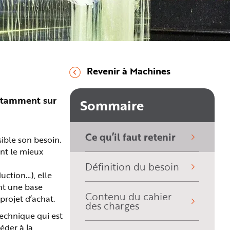
Revenir à Machines
notamment sur
Sommaire
Ce qu’il faut retenir
sible son besoin.
(sélectionné)
ent le mieux
Définition du besoin
uction…), elle
nt une base
Contenu du cahier
projet d’achat.
des charges
technique qui est
éder à la