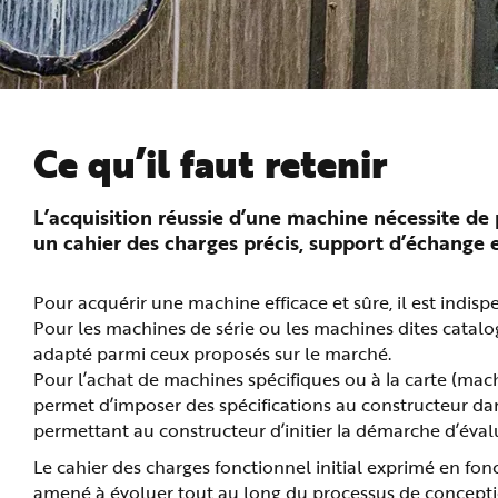
n
p
r
i
n
c
i
p
a
l
Ce qu’il faut retenir
e
A
l
l
L’acquisition réussie d’une machine nécessite d
e
r
un cahier des charges précis, support d’échange en
a
u
c
o
Pour acquérir une machine efficace et sûre, il est indisp
n
t
Pour les machines de série ou les machines dites catalo
e
n
adapté parmi ceux proposés sur le marché.
u
P
Pour l’achat de machines spécifiques ou à la carte (mach
i
permet d’imposer des spécifications au constructeur da
e
d
permettant au constructeur d’initier la démarche d’éval
d
e
p
Le cahier des charges fonctionnel initial exprimé en fon
a
amené à évoluer tout au long du processus de conception. 
g