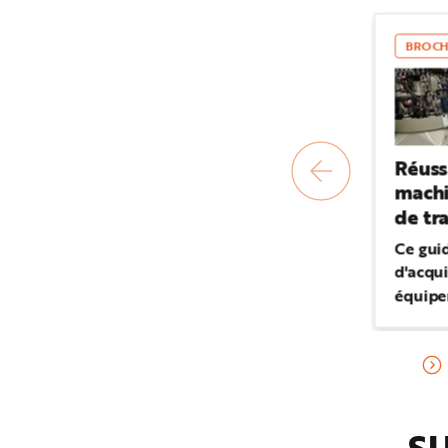
BROCH
Réuss
machi
de tra
Ce gui
d'acqu
équipe
la sant
utilisa
techniq