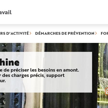
avail
Recherche
rapide
:
RS D'ACTIVITÉ
DÉMARCHES DE PRÉVENTION
FO
(rubrique
sélectionnée)
chine
e de préciser les besoins en amont.
 des charges précis, support
ur.