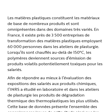
prévention technique et médicale.
n
p
r
i
n
Les matières plastiques constituent les matériaux
c
i
de base de nombreux produits et sont
p
omniprésentes dans des domaines très variés. En
a
l
France, il existe près de 3 500 entreprises de
e
A
transformation des matières plastiques employant
l
l
60 000 personnes dans les ateliers de plasturgie.
e
Lorsqu’ils sont chauffés au-delà de 150°C, les
r
a
polymères deviennent sources d’émission de
u
c
produits volatils potentiellement toxiques pour les
o
n
salariés.
t
e
Afin de répondre au mieux à l’évaluation des
n
u
expositions des salariés aux produits chimiques,
P
i
l’INRS a étudié en laboratoire et dans les ateliers
e
d
de plasturgie les produits de dégradation
d
thermique des thermoplastiques les plus utilisés.
e
p
Cette base de données présente l'ensemble des
a
g