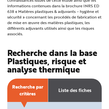
connaissances issues de cette étude ainsi que les
e
informations contenues dans la brochure INRS ED
638 « Matières plastiques & adjuvants – hygiène et
sécurité » concernant les procédés de fabrication et
de mise en œuvre des matières plastiques, les
différents adjuvants utilisés ainsi que les risques
associés.
Recherche dans la base
Plastiques, risque et
analyse thermique
Recherche par
Liste des fiches
critères