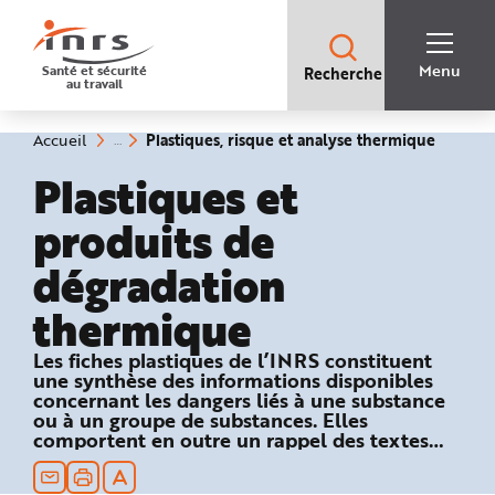
Accès
rapides
:
R
Recherche
e
Menu
Santé et sécurité
Recherche
rapide
c
au travail
:
h
e
r
c
(rubriq
Vous
Plastiques, risque et analyse thermique
Accueil
h
êtes
sélecti
e
ici
Plastiques et
r
:
a
p
produits de
i
d
e
dégradation
A
i
d
thermique
e
P
l
a
Les fiches plastiques de l’INRS constituent
n
une synthèse des informations disponibles
N
a
concernant les dangers liés à une substance
v
ou à un groupe de substances. Elles
i
comportent en outre un rappel des textes
g
a
réglementaires relatifs à la sécurité au travail
t
et des recommandations en matière de
i
o