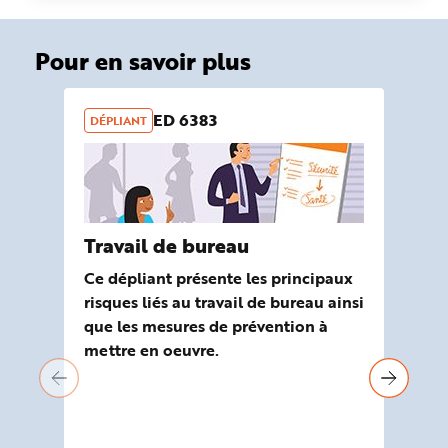
Pour en savoir plus
ED 6383
DÉPLIANT
OU
Travail de bureau
Ou
ri
Ce dépliant présente les principaux
Tr
risques liés au travail de bureau ainsi
que les mesures de prévention à
Ela
mettre en oeuvre.
Mal
ou
ent
d'é
tra