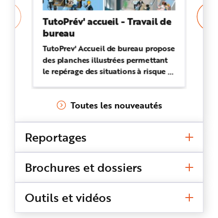
TutoPrév' accueil - Travail de
Ag
bureau
da
TutoPrev' Accueil de bureau propose
Ce
des planches illustrées permettant
re
le repérage des situations à risque et
ré
la recherche des solutions de
af
prévention à mettre en oeuvre.
sé
Toutes les nouveautés
ri
Reportages
Brochures et dossiers
Outils et vidéos