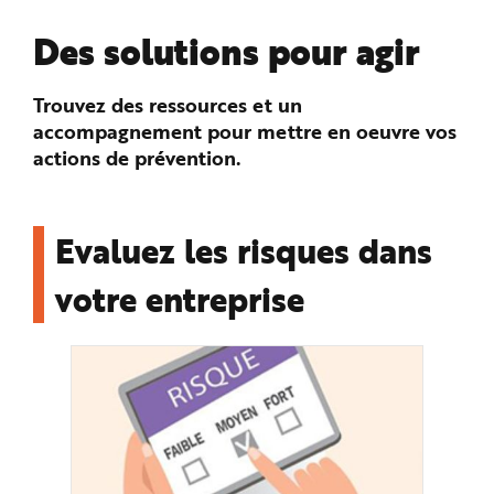
n
p
Des solutions pour agir
r
i
n
c
i
Trouvez des ressources et un
p
accompagnement pour mettre en oeuvre vos
a
l
actions de prévention.
e
A
l
l
e
r
Evaluez les risques dans
a
u
c
votre entreprise
o
n
t
e
n
u
P
i
e
d
d
e
p
a
g