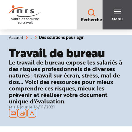
Accès
rapides
:
R
Recherche
e
Menu
Santé et sécurité
Recherche
rapide
c
au travail
:
h
e
r
c
(rubrique
Vous
Des solutions pour agir
Accueil
h
êtes
sélectionnée)
e
ici
Travail de bureau
r
:
a
p
i
: Des solutions pour agir
Le travail de bureau expose les salariés à
d
e
des risques professionnels de diverses
A
natures : travail sur écran, stress, mal de
i
d
dos… Voici des ressources pour mieux
e
P
comprendre ces risques, mieux les
l
prévenir et réaliser votre document
a
n
unique d'évaluation.
N
a
Mis à jour le 16/11/2021
v
i
g
a
t
i
o