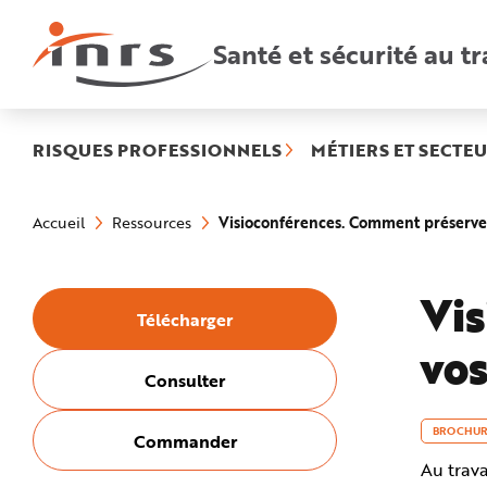
Accès
rapides
:
Santé et sécurité au tr
R
e
c
h
e
r
c
h
RISQUES PROFESSIONNELS
MÉTIERS ET SECTEU
e
r
a
Vous
p
êtes
i
Visioconférences. Comment préserver 
Accueil
Ressources
ici
d
:
e
A
i
d
Vis
e
Télécharger
P
l
vos
a
n
N
Consulter
a
v
i
g
BROCHUR
Commander
a
t
Au trava
i
o