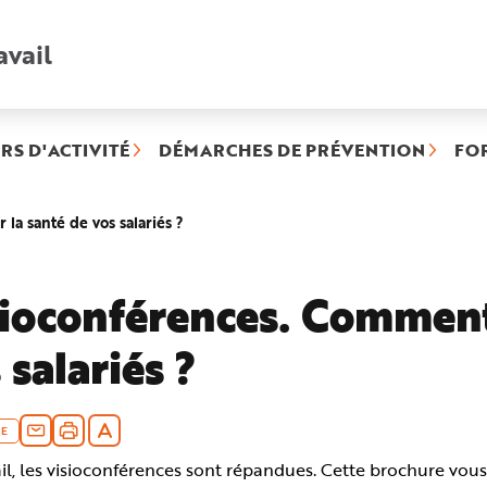
avail
Recherche
rapide
:
RS D'ACTIVITÉ
DÉMARCHES DE PRÉVENTION
FO
(rubrique
la santé de vos salariés ?
sélectionnée)
ioconférences. Comment 
 salariés ?
E
il, les visioconférences sont répandues. Cette brochure vous