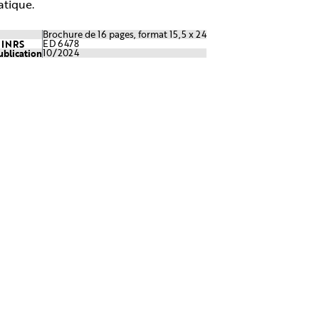
atique.
Brochure de 16 pages, format 15,5 x 24
e INRS
ED 6478
ublication
10/2024