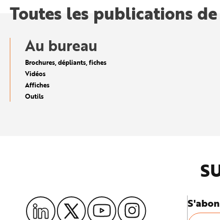
e
Toutes les publications de
Au bureau
Brochures, dépliants, fiches
Vidéos
Affiches
Outils
SU
S'abon