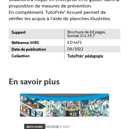
proposition de mesures de prévention.
En complément, TutoPrév' Accueil permet de
vérifier les acquis à l'aide de planches illustrées.
Support
Brochure de 68 pages,
format 21 x 29,7
Référence INRS
ED 4472
Date de publication
06/2022
Collection
TutoPrév' pédagogie
En savoir plus
03/2026
ED 4467
BROCHURE