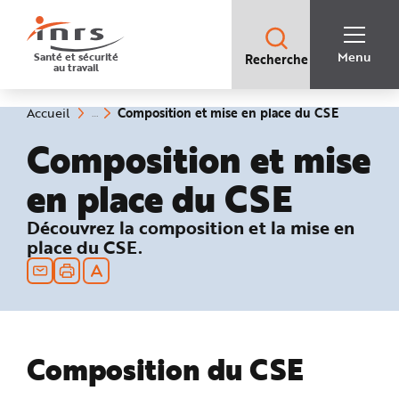
Accès
rapides
:
R
Recherche
e
Menu
Santé et sécurité
Recherche
rapide
c
au travail
:
h
e
r
c
(rubrique
Vous
Composition et mise en place du CSE
Accueil
h
êtes
sélection
e
ici
Composition et mise
r
:
a
p
i
en place du CSE
d
e
A
: Composition du CSE
Découvrez la composition et la mise en
i
d
place du CSE.
e
P
l
a
n
N
a
v
i
g
Composition du CSE
a
t
i
o