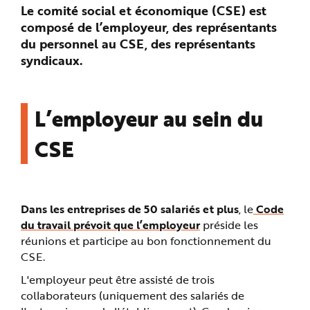
Le comité social et économique (CSE) est
n
p
composé de l’employeur, des représentants
r
i
du personnel au CSE, des représentants
n
c
syndicaux.
i
p
a
l
e
A
L’employeur au sein du
l
l
e
CSE
r
a
u
c
o
n
t
e
Dans les entreprises de 50 salariés et plus
, le
Code
n
du travail prévoit que l’employeur
préside les
u
P
réunions et participe au bon fonctionnement du
i
e
CSE.
d
d
L'employeur peut être assisté de trois
e
p
collaborateurs (uniquement des salariés de
a
g