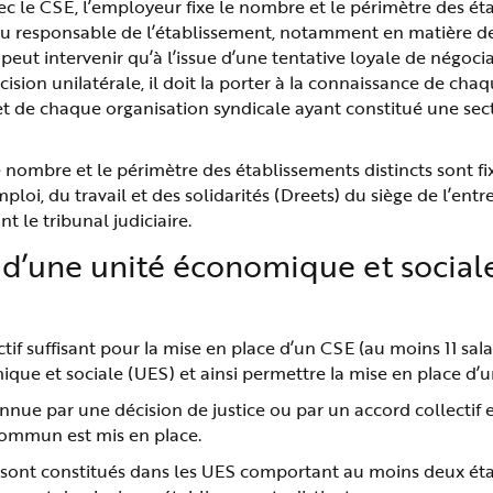
ec le CSE, l’employeur fixe le nombre et le périmètre des é
 du responsable de l’établissement, notamment en matière d
peut intervenir qu’à l’issue d’une tentative loyale de négoci
ision unilatérale, il doit la porter à la connaissance de cha
 et de chaque organisation syndicale ayant constitué une sec
le nombre et le périmètre des établissements distincts sont fi
loi, du travail et des solidarités (Dreets) du siège de l’entre
t le tribunal judiciaire.
 d’une unité économique et social
tif suffisant pour la mise en place d’un CSE (au moins 11 salar
ue et sociale (UES) et ainsi permettre la mise en place d’
nnue par une décision de justice ou par un accord collectif 
 commun est mis en place.
e sont constitués dans les UES comportant au moins deux ét