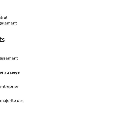
tral
également
ts
blissement
ué au siège
entreprise
 majorité des