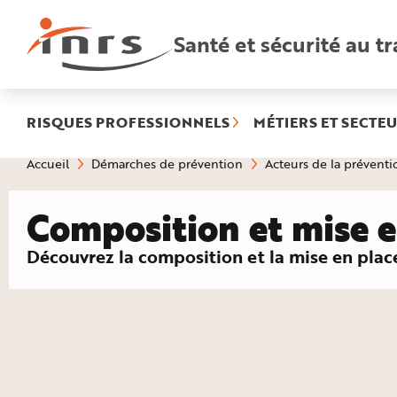
Accès
rapides
:
Santé et sécurité au tr
R
e
c
h
e
r
c
h
RISQUES PROFESSIONNELS
MÉTIERS ET SECTEU
e
r
a
Vous
Accueil
Démarches de prévention
Acteurs de la préventi
p
êtes
i
ici
d
:
e
Composition et mise e
A
i
d
e
: Mise en place du CSE
Découvrez la composition et la mise en plac
P
l
a
n
N
a
v
i
g
a
t
i
o