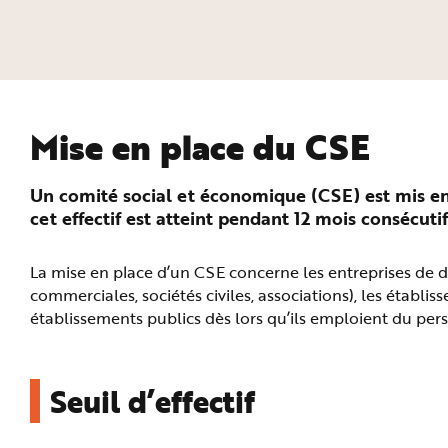
n
p
r
i
n
c
i
p
a
l
Mise en place du CSE
e
A
l
l
Un comité social et économique (CSE) est mis en p
e
r
cet effectif est atteint pendant 12 mois consécutif
a
u
c
o
La mise en place d’un CSE concerne les entreprises de dro
n
t
commerciales, sociétés civiles, associations), les établis
e
n
établissements publics dès lors qu’ils emploient du pers
u
P
i
e
d
Seuil d’effectif
d
e
p
a
g