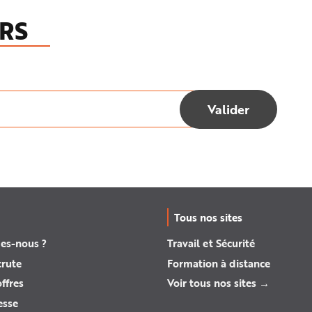
RS
Tous nos sites
es-nous ?
Travail et Sécurité
crute
Formation à distance
ffres
Voir tous nos sites →
esse