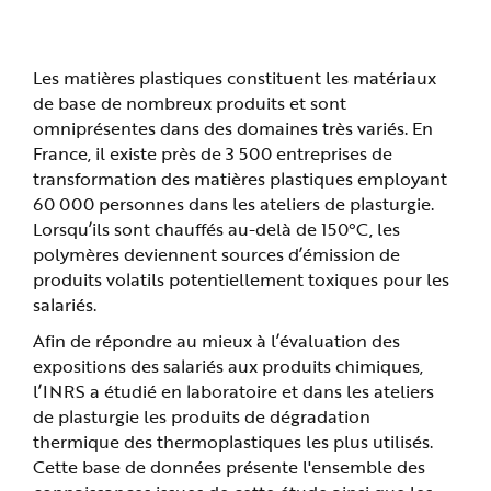
prévention technique et médicale.
n
p
r
i
n
Les matières plastiques constituent les matériaux
c
i
de base de nombreux produits et sont
p
omniprésentes dans des domaines très variés. En
a
l
France, il existe près de 3 500 entreprises de
e
A
transformation des matières plastiques employant
l
l
60 000 personnes dans les ateliers de plasturgie.
e
Lorsqu’ils sont chauffés au-delà de 150°C, les
r
a
polymères deviennent sources d’émission de
u
c
produits volatils potentiellement toxiques pour les
o
n
salariés.
t
e
Afin de répondre au mieux à l’évaluation des
n
u
expositions des salariés aux produits chimiques,
P
i
l’INRS a étudié en laboratoire et dans les ateliers
e
d
de plasturgie les produits de dégradation
d
thermique des thermoplastiques les plus utilisés.
e
p
Cette base de données présente l'ensemble des
a
g