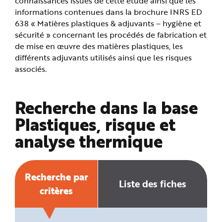
connaissances issues de cette étude ainsi que les
e
informations contenues dans la brochure INRS ED
638 « Matières plastiques & adjuvants – hygiène et
sécurité » concernant les procédés de fabrication et
de mise en œuvre des matières plastiques, les
différents adjuvants utilisés ainsi que les risques
associés.
Recherche dans la base
Plastiques, risque et
analyse thermique
Recherche par
Liste des fiches
critères