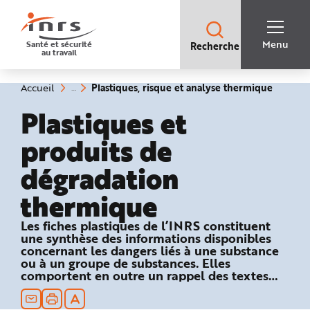
Accès
rapides
:
R
Recherche
e
Menu
Santé et sécurité
Recherche
rapide
c
au travail
:
h
e
r
c
(rubriq
Vous
Plastiques, risque et analyse thermique
Accueil
h
êtes
sélecti
e
ici
Plastiques et
r
:
a
p
produits de
i
d
e
dégradation
A
i
d
thermique
e
P
l
a
Les fiches plastiques de l’INRS constituent
n
une synthèse des informations disponibles
N
a
concernant les dangers liés à une substance
v
ou à un groupe de substances. Elles
i
comportent en outre un rappel des textes
g
a
réglementaires relatifs à la sécurité au travail
t
et des recommandations en matière de
i
o