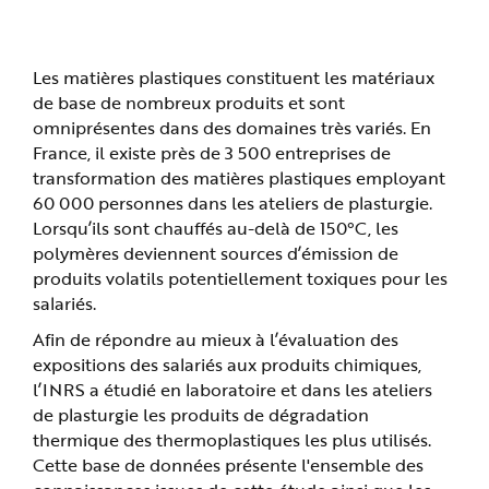
prévention technique et médicale.
n
p
r
i
n
Les matières plastiques constituent les matériaux
c
i
de base de nombreux produits et sont
p
omniprésentes dans des domaines très variés. En
a
l
France, il existe près de 3 500 entreprises de
e
A
transformation des matières plastiques employant
l
l
60 000 personnes dans les ateliers de plasturgie.
e
Lorsqu’ils sont chauffés au-delà de 150°C, les
r
a
polymères deviennent sources d’émission de
u
c
produits volatils potentiellement toxiques pour les
o
n
salariés.
t
e
Afin de répondre au mieux à l’évaluation des
n
u
expositions des salariés aux produits chimiques,
P
i
l’INRS a étudié en laboratoire et dans les ateliers
e
d
de plasturgie les produits de dégradation
d
thermique des thermoplastiques les plus utilisés.
e
p
Cette base de données présente l'ensemble des
a
g