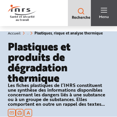
Accès
rapides
:
R
Recherche
e
Menu
Santé et sécurité
Recherche
rapide
c
au travail
:
h
e
r
c
(rubriq
Vous
Plastiques, risque et analyse thermique
Accueil
h
êtes
sélecti
e
ici
Plastiques et
r
:
a
p
produits de
i
d
e
dégradation
A
i
d
thermique
e
P
l
a
Les fiches plastiques de l’INRS constituent
n
une synthèse des informations disponibles
N
a
concernant les dangers liés à une substance
v
ou à un groupe de substances. Elles
i
comportent en outre un rappel des textes
g
a
réglementaires relatifs à la sécurité au travail
t
et des recommandations en matière de
i
o