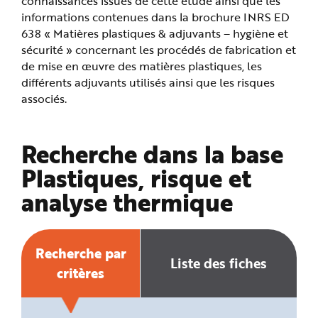
connaissances issues de cette étude ainsi que les
e
informations contenues dans la brochure INRS ED
638 « Matières plastiques & adjuvants – hygiène et
sécurité » concernant les procédés de fabrication et
de mise en œuvre des matières plastiques, les
différents adjuvants utilisés ainsi que les risques
associés.
Recherche dans la base
Plastiques, risque et
analyse thermique
Recherche par
Liste des fiches
critères