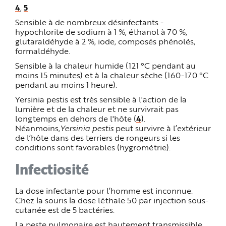
4
,
5
Sensible à de nombreux désinfectants -
hypochlorite de sodium à 1 %, éthanol à 70 %,
glutaraldéhyde à 2 %, iode, composés phénolés,
formaldéhyde.
Sensible à la chaleur humide (121 °C pendant au
moins 15 minutes) et à la chaleur sèche (160-170 °C
pendant au moins 1 heure).
Yersinia pestis est très sensible à l'action de la
lumière et de la chaleur et ne survivrait pas
longtemps en dehors de l'hôte (
4
).
Néanmoins,
Yersinia pestis
peut survivre à l’extérieur
de l’hôte dans des terriers de rongeurs si les
conditions sont favorables (hygrométrie).
Infectiosité
La dose infectante pour l’homme est inconnue.
Chez la souris la dose léthale 50 par injection sous-
cutanée est de 5 bactéries.
La peste pulmonaire est hautement transmissible