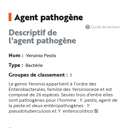
n
p
r
Agent pathogène
i
n
c
i
Guide de lecture
Descriptif de
p
a
l'agent pathogène
l
e
A
l
l
Nom
Yersinia Pestis
e
r
a
Type
Bactérie
u
c
Groupes de classement
o
3
n
t
Le genre
Yersinia
appartient à l’ordre des
e
Enterobacterales, famille des
Yersiniaceae
et est
n
u
composé de 26 espèces. Seules trois d’entre elles
P
sont pathogènes pour l’homme :
Y. pestis
, agent de
i
e
la peste et deux entéropathogènes :
Y.
d
pseudotuberculosis
et
Y. enterocolitica
(
1
).
d
e
p
a
g