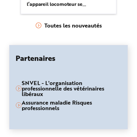
l’appareil locomoteur se
l’
manifestant notamment par des
Re
douleurs au niveau des articulations
ou
Toutes les nouveautés
(cou, épaules, poignets...). Ils
da
représentent à eux seuls plus de 80
c’
% des maladies professionnelles
en
reconnues.
ad
Partenaires
SNVEL - L'organisation
professionnelle des vétérinaires
libéraux
Assurance maladie Risques
professionnels