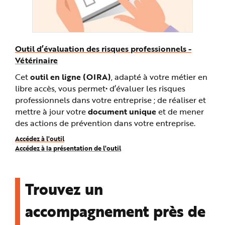
e
Outil d’évaluation des risques professionnels -
Vétérinaire
Cet
outil en ligne (OIRA)
, adapté à votre métier en
libre accès, vous permet• d’évaluer les risques
professionnels dans votre entreprise ; de réaliser et
mettre à jour votre
document unique
et de mener
des actions de prévention dans votre entreprise.
Accédez à l'outil
Accédez à la présentation de l'outil
Trouvez un
accompagnement près de