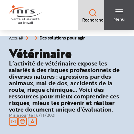
Accès
rapides
:
R
Recherche
e
Menu
Santé et sécurité
Recherche
rapide
c
au travail
:
h
e
r
c
(rubrique
Vous
Des solutions pour agir
Accueil
h
êtes
sélectionnée)
e
ici
Vétérinaire
r
:
a
p
i
: Des solutions pour agir
L’activité de vétérinaire expose les
d
e
salariés à des risques professionnels de
A
diverses natures : agressions par des
i
d
animaux, mal de dos, accidents de la
e
P
route, risque chimique… Voici des
l
ressources pour mieux comprendre ces
a
n
risques, mieux les prévenir et réaliser
N
a
votre document unique d'évaluation.
v
i
Mis à jour le 16/11/2021
g
a
t
i
o