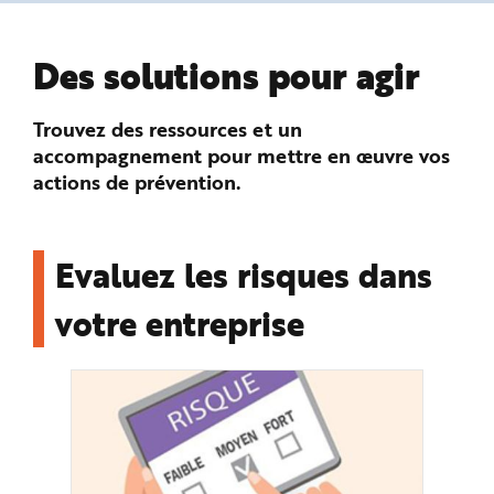
n
p
r
i
Des solutions pour agir
n
c
i
p
Trouvez des ressources et un
a
l
accompagnement pour mettre en œuvre vos
e
A
actions de prévention.
l
l
e
r
a
u
Evaluez les risques dans
c
o
n
votre entreprise
t
e
n
u
P
i
e
d
d
e
p
a
g