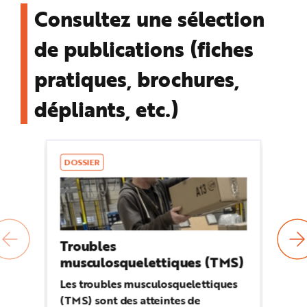
Consultez une sélection
de publications (fiches
pratiques, brochures,
dépliants, etc.)
DOSSIER
D
Troubles
Pr
musculosquelettiques (TMS)
c
Les troubles musculosquelettiques
De
(TMS) sont des atteintes de
pe