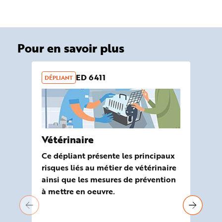
Pour en savoir plus
ED 6411
DÉPLIANT
OU
Vétérinaire
Ou
ri
Ce dépliant présente les principaux
Vé
risques liés au métier de vétérinaire
ainsi que les mesures de prévention
Ela
à mettre en oeuvre.
Mal
out
réa