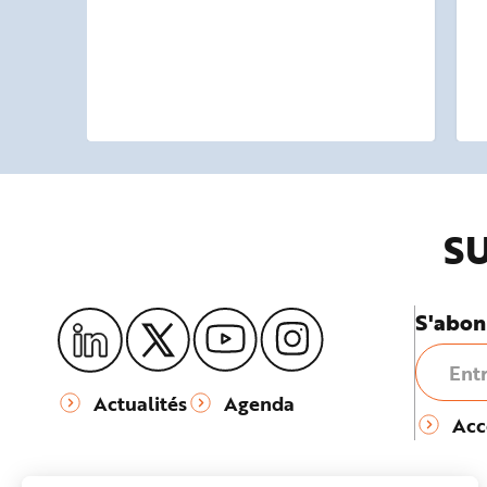
SU
S'abon
Actualités
Agenda
Acc