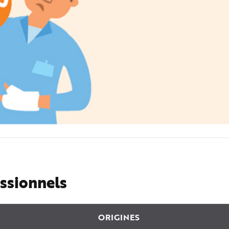
essionnels
ORIGINES