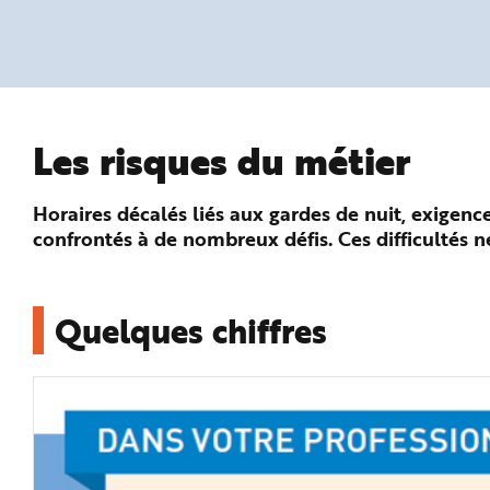
n
p
r
i
n
c
i
p
a
l
Les risques du métier
e
A
l
l
Horaires décalés liés aux gardes de nuit, exigences
e
r
confrontés à de nombreux défis. Ces difficultés ne 
a
u
c
o
n
t
Quelques chiffres
e
n
u
P
i
e
d
d
e
p
a
g