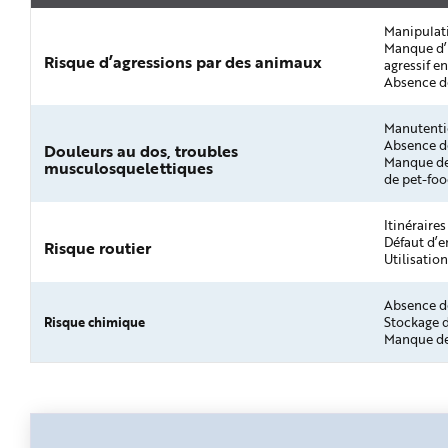
Manipulat
Manque d’i
Risque d’agressions par des animaux
agressif e
Absence de
Manutenti
Absence de
Douleurs au dos, troubles
Manque de
musculosquelettiques
de pet-fo
Itinéraire
Défaut d’en
Risque routier
Utilisatio
Absence de
Risque chimique
Stockage 
Manque de 