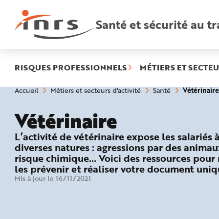
Accès
rapides
:
Santé et sécurité au tr
R
e
c
h
e
r
c
h
RISQUES PROFESSIONNELS
MÉTIERS ET SECTEU
e
r
a
Vous
Vétérinaire
Accueil
Métiers et secteurs d'activité
Santé
p
êtes
i
ici
d
:
e
Vétérinaire
A
i
d
: Les risques du métier
L’activité de vétérinaire expose les salariés
e
P
diverses natures : agressions par des animau
l
a
risque chimique… Voici des ressources pour
n
les prévenir et réaliser votre document uniq
N
a
Mis à jour le 16/11/2021
v
i
g
a
t
i
o