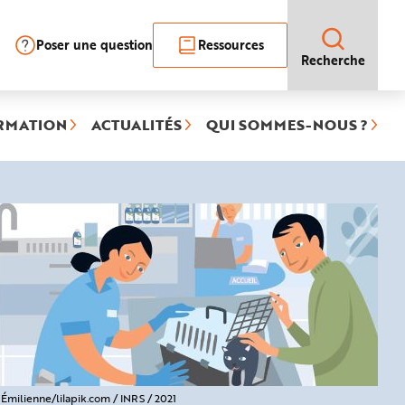
Poser une question
Ressources
Recherche
RMATION
ACTUALITÉS
QUI SOMMES-NOUS ?
Émilienne/lilapik.com / INRS / 2021