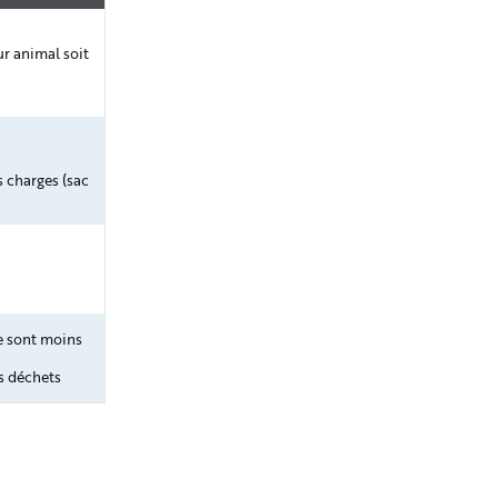
r animal soit
 charges (sac
e sont moins
s déchets