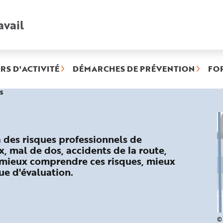
avail
Recherche
rapide
:
RS D'ACTIVITÉ
DÉMARCHES DE PRÉVENTION
FO
(rubrique
s
sélectionnée)
 à des risques professionnels de
x, mal de dos, accidents de la route,
 mieux comprendre ces risques, mieux
ue d'évaluation.
© 