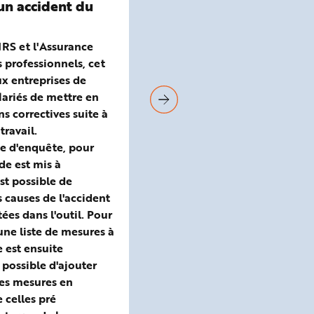
 un accident du
Réalisez votre plan d'ac
Découvrez nos fiches pratiqu
vous aider à construire et me
NRS et l'Assurance
œuvre votre plan d'action de
 professionnels, cet
prévention des risques.
x entreprises de
lariés de mettre en
ns correctives suite à
travail.
e d'enquête, pour
de est mis à
est possible de
s causes de l'accident
tées dans l'outil. Pour
une liste de mesures à
 est ensuite
t possible d'ajouter
des mesures en
celles pré