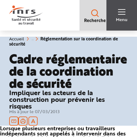
Accès
rapides
:
R
Recherche
e
Menu
Santé et sécurité
Recherche
rapide
c
au travail
:
h
e
r
c
Vous
Réglementation sur la coordination de
Accueil
h
êtes
(rubrique
sécurité
e
ici
sélectionnée)
r
:
Cadre réglementaire
a
p
i
de la coordination
d
e
A
de sécurité
i
d
e
P
Impliquer les acteurs de la
l
a
construction pour prévenir les
n
risques
N
a
Mis à jour le 07/03/2013
v
i
g
a
Lorsque plusieurs entreprises ou travailleurs
t
indépendants sont appelés à intervenir dans des
i
o