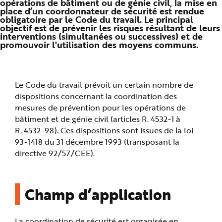
opérations de bâtiment ou de génie civil, la mise en
n
place d’un coordonnateur de sécurité est rendue
p
obligatoire par le Code du travail. Le principal
r
i
objectif est de prévenir les risques résultant de leurs
n
interventions (simultanées ou successives) et de
c
promouvoir l'utilisation des moyens communs.
i
p
a
l
e
A
l
Le Code du travail prévoit un certain nombre de
l
dispositions concernant la coordination des
e
r
mesures de prévention pour les opérations de
a
u
bâtiment et de génie civil (articles R. 4532-1 à
c
o
R. 4532-98). Ces dispositions sont issues de la loi
n
93-1418 du 31 décembre 1993 (transposant la
t
e
directive 92/57/CEE).
n
u
P
i
e
d
Champ d’application
d
e
p
a
g
La coordination de sécurité est organisée en