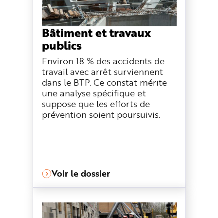
n
p
r
i
Bâtiment et travaux
n
c
publics
i
p
a
Environ 18 % des accidents de
l
e
travail avec arrêt surviennent
A
dans le BTP. Ce constat mérite
l
l
une analyse spécifique et
e
r
suppose que les efforts de
a
prévention soient poursuivis.
u
c
o
n
t
e
n
u
P
i
Voir le dossier
e
d
d
e
p
a
g