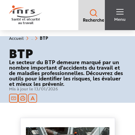
Accès
rapides
:
R
Recherche
e
Menu
Santé et sécurité
Recherche
rapide
c
au travail
:
h
e
r
c
(rubrique
Vous
BTP
Accueil
h
êtes
sélectionnée)
e
ici
BTP
r
:
a
p
i
Le secteur du BTP demeure marqué par un
d
nombre important d'accidents du travail et
e
de maladies professionnelles. Découvrez des
A
i
outils pour identifier les risques, les évaluer
d
et mieux les prévenir.
e
P
Mis à jour le 13/01/2026
l
a
n
N
a
v
i
g
a
t
i
o