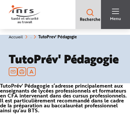
Accès
rapides
:
R
Recherche
e
Menu
Santé et sécurité
Recherche
rapide
c
au travail
:
h
e
r
c
(rubrique
Vous
TutoPrev' Pédagogie
Accueil
h
êtes
sélectionnée)
e
ici
r
:
a
TutoPrév' Pédagogie
p
i
d
e
A
i
d
e
P
TutoPrév' Pédagogie s’adresse principalement aux
l
enseignants de lycées professionnels et formateurs
a
en CFA intervenant dans des cursus professionnels.
n
Il est particulièrement recommandé dans le cadre
N
a
de la préparation au baccalauréat professionnel
v
ainsi qu’au BTS.
i
g
a
t
i
o