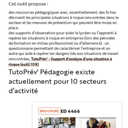
Cet outil propose :
n
p
r
des ressources pédagogiques avec, essentiellement, des fiches
i
décrivant les principales situations à risque rencontrées dans le
n
c
secteur et les mesures de prévention qui peuvent être mises en
i
place.
p
des supports d’observation pour aider le lycéen ou l’apprenti à
a
l
repérer les situations à risque en entreprise (lors des périodes
e
de formation en milieu professionnel ou d’alternance) : un
A
l
questionnaire permettant de caractériser l’entreprise et un
l
autre qui aide à repérer les dangers liés aux situations de travail
e
TutoPrév' - Support d'analyse d'une situation à
rencontrées,
r
a
risque (outil 108)
.
u
TutoPrév' Pédagogie existe
c
o
n
actuellement pour 10 secteurs
t
e
d’activité
n
u
P
i
e
d
ED 4466
BROCHURE
d
e
p
a
g