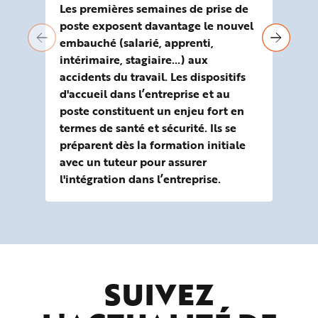
Les premières semaines de prise de
La 
poste exposent davantage le nouvel
par
embauché (salarié, apprenti,
Ris
intérimaire, stagiaire…) aux
s’a
accidents du travail. Les dispositifs
em
d'accueil dans l’entreprise et au
cap
poste constituent un enjeu fort en
tra
termes de santé et sécurité. Ils se
ris
préparent dès la formation initiale
des
avec un tuteur pour assurer
l'intégration dans l’entreprise.
SUIVEZ