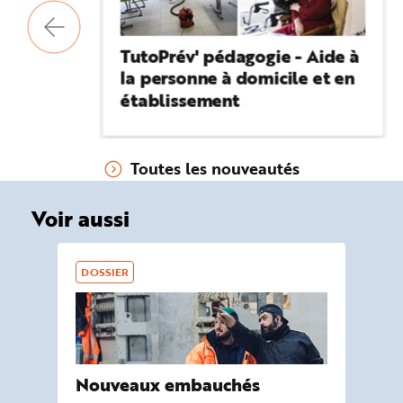
e
TutoPrév' pédagogie - Aide à
la personne à domicile et en
établissement
Toutes les nouveautés
Voir aussi
DOSSIER
DO
Nouveaux embauchés
La