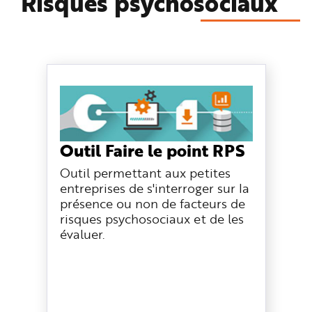
Risques psychosociaux
n
p
r
i
n
c
i
p
a
l
e
A
l
l
e
r
Outil Faire le point RPS
a
u
Outil permettant aux petites
c
o
entreprises de s'interroger sur la
n
t
présence ou non de facteurs de
e
risques psychosociaux et de les
n
u
évaluer.
P
i
e
d
d
e
p
a
g