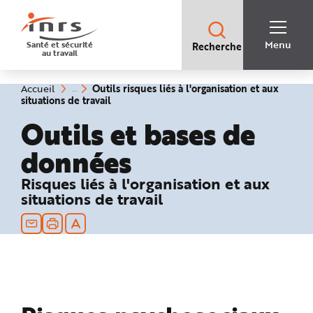
Accès
rapides
:
R
Recherche
e
Menu
Santé et sécurité
Recherche
rapide
c
au travail
:
h
e
r
c
Vous
Outils risques liés à l'organisation et aux
Accueil
h
êtes
(rubrique
situations de travail
e
ici
sélectionnée)
r
:
Outils et bases de
a
p
i
données
d
e
A
i
Risques liés à l'organisation et aux
d
situations de travail
e
P
l
a
n
N
a
v
i
g
a
t
i
o