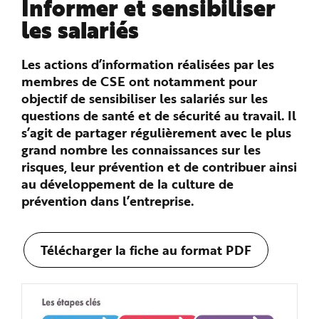
Informer et sensibiliser
n
p
les salariés
r
i
n
c
Les actions d’information réalisées par les
i
p
membres de CSE ont notamment pour
a
l
objectif de sensibiliser les salariés sur les
e
A
questions de santé et de sécurité au travail. Il
l
l
s’agit de partager régulièrement avec le plus
e
grand nombre les connaissances sur les
r
a
risques, leur prévention et de contribuer ainsi
u
c
au développement de la culture de
o
n
prévention dans l’entreprise.
t
e
n
u
P
Télécharger la fiche au format PDF
i
e
d
d
e
p
a
g