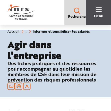
Accès
rapides
:
R
Recherche
e
Menu
Santé et sécurité
Recherche
rapide
c
au travail
:
h
e
r
c
(rubrique
Vous
Informer et sensibiliser les salariés
Accueil
h
êtes
sélectionnée
e
ici
Agir dans
r
:
a
p
i
l'entreprise
d
e
A
: Informer et sensibiliser les salariés
Des fiches pratiques et des ressources
i
d
pour accompagner au quotidien les
e
P
membres de CSE dans leur mission de
l
prévention des risques professionnels
a
n
N
a
v
i
g
a
t
i
o