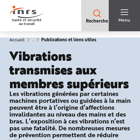
Accès
rapides
:
R
Recherche
e
Menu
Santé et sécurité
Recherche
rapide
c
au travail
:
h
e
r
c
(rubrique
Vous
Publications et liens utiles
Accueil
h
êtes
sélectionnée)
e
ici
Vibrations
r
:
a
p
i
transmises aux
d
e
A
membres supérieurs
i
d
e
P
: Publications, outils, liens...
Les vibrations générées par certaines
l
machines portatives ou guidées à la main
a
n
peuvent être à l’origine d’affections
N
a
invalidantes au niveau des mains et des
v
i
bras. L’exposition à ces vibrations n’est
g
pas une fatalité. De nombreuses mesures
a
t
de prévention permettent de réduire
i
o