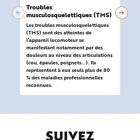
Troubles
Vi
musculosquelettiques (TMS)
l’
Les troubles musculosquelettiques
La 
(TMS) sont des atteintes de
ou 
l’appareil locomoteur se
tr
manifestant notamment par des
exp
douleurs au niveau des articulations
éle
(cou, épaules, poignets...). Ils
les
représentent à eux seuls plus de 80
pré
% des maladies professionnelles
œu
reconnues.
SUIVEZ