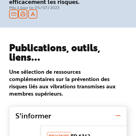
efficacement les risques.
n
Mis à jour le 05/07/2023
p
r
i
n
c
i
p
a
l
e
Publications, outils,
A
l
liens...
l
e
r
a
Une sélection de ressources
u
c
complémentaires sur la prévention des
o
n
risques liés aux vibrations transmises aux
t
e
membres supérieurs.
n
u
P
i
e
S'informer
d
d
e
p
a
g
ED 6342
BROCHURE