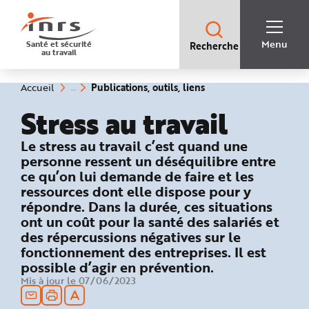
Accès
rapides
:
R
Recherche
e
Menu
Santé et sécurité
Recherche
rapide
c
au travail
:
h
e
r
c
(rubrique
Vous
Publications, outils, liens
Accueil
h
êtes
sélectionnée)
e
ici
Stress au travail
r
:
a
p
i
: Publications, outils, liens
Le stress au travail c’est quand une
d
e
personne ressent un déséquilibre entre
A
ce qu’on lui demande de faire et les
i
d
ressources dont elle dispose pour y
e
P
répondre. Dans la durée, ces situations
l
ont un coût pour la santé des salariés et
a
n
des répercussions négatives sur le
N
a
fonctionnement des entreprises. Il est
v
i
possible d’agir en prévention.
g
Mis à jour le 07/06/2023
a
t
i
o