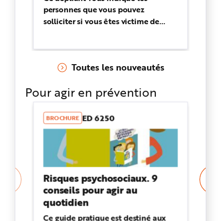
e
personnes que vous pouvez
ex
solliciter si vous êtes victime de
l'
stress, d'agression, de burnout ou de
no
harcèlement au travail.
st
st
Toutes les nouveautés
plu
Pour agir en prévention
ED 6250
BROCHURE
DÉ
Risques psychosociaux. 9
C
conseils pour agir au
ri
quotidien
en
Ce guide pratique est destiné aux
De