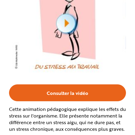
n
p
r
i
n
c
i
p
a
l
e
A
l
l
e
r
a
u
c
o
n
t
e
Consulter la vidéo
n
u
P
i
Cette animation pédagogique explique les effets du
e
d
stress sur l'organisme. Elle présente notamment la
d
e
différence entre un stress aigu, qui ne dure pas, et
p
un stress chronique, aux conséquences plus graves.
a
g