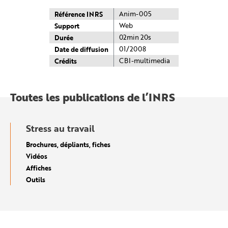
e
Référence INRS
Anim-005
Support
Web
Durée
02min 20s
Date de diffusion
01/2008
Crédits
CBI-multimedia
Toutes les publications de l’INRS
Stress au travail
Brochures, dépliants, fiches
Vidéos
Affiches
Outils